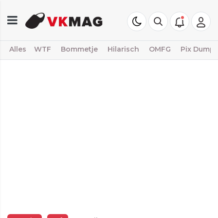
Alles
WTF
Bommetje
Hilarisch
OMFG
Pix Dump