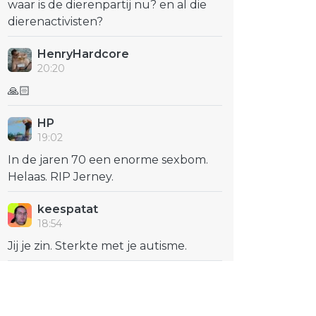
waar is de dierenpartij nu? en al die
dierenactivisten?
HenryHardcore
20:20
🙏🏻
HP
19:02
In de jaren 70 een enorme sexbom.
Helaas. RIP Jerney.
keespatat
18:54
Jij je zin. Sterkte met je autisme.