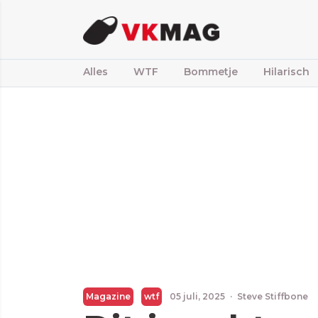
Alles
WTF
Bommetje
Hilarisch
Magazine
wtf
05 juli, 2025
·
Steve Stiffbone