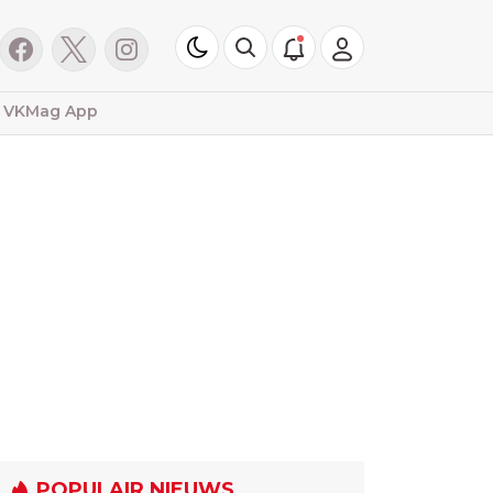
VKMag App
POPULAIR NIEUWS