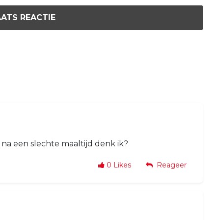
ATS REACTIE
a een slechte maaltijd denk ik?
0
Likes
Reageer