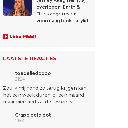
Jerney Kaagman (79)
overleden: Earth &
Fire-zangeres en
voormalig Idols-jurylid
LEES MEER
LAATSTE REACTIES
toedeliedoooo
21:24
Zou ik mij hond zo terug krijgen kan
het een week duren, of een maand,
maar niemand zal de resten va...
GrappigeIdioot
21:06