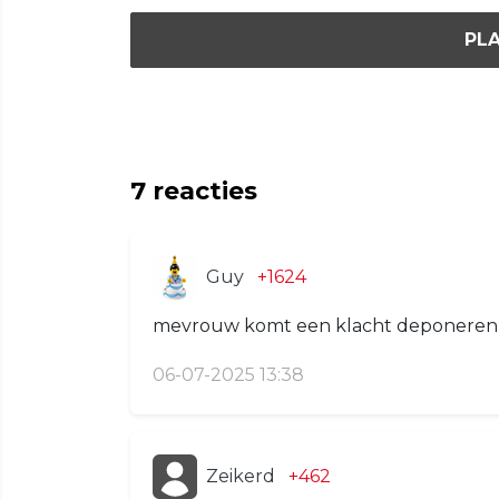
PLA
7
reacties
Guy
+1624
mevrouw komt een klacht deponeren n
06-07-2025 13:38
Zeikerd
+462