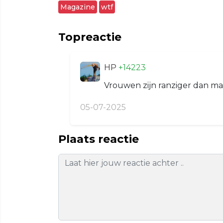
Magazine
wtf
Topreactie
HP
+14223
Vrouwen zijn ranziger dan m
05-07-2025
Plaats reactie