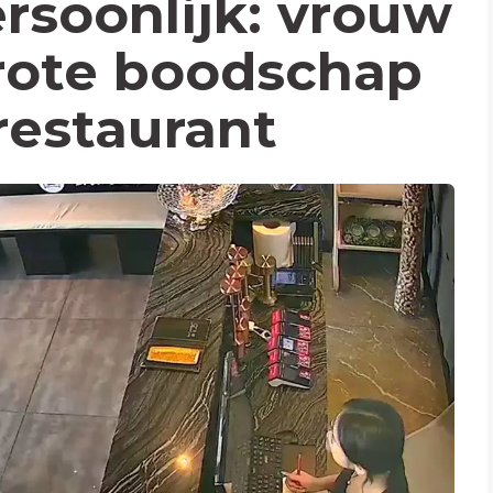
ersoonlijk: vrouw
rote boodschap
 restaurant