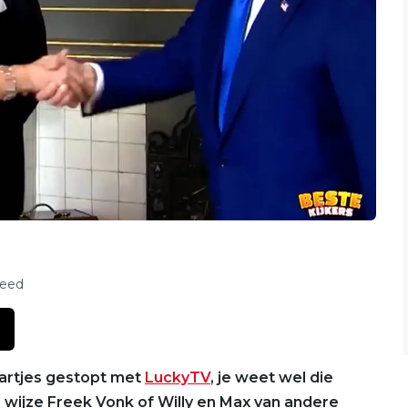
feed
jaartjes gestopt met
LuckyTV
, je weet wel die
e wijze Freek Vonk of Willy en Max van andere