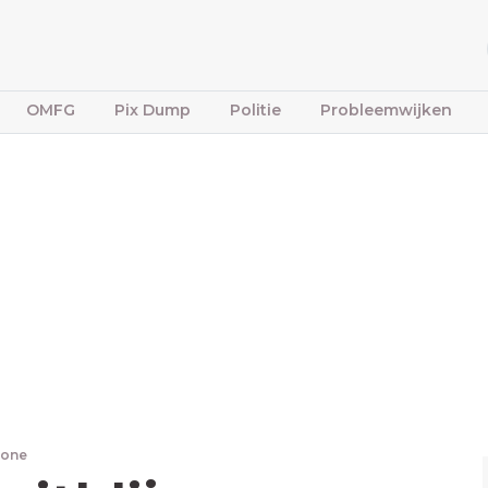
OMFG
Pix Dump
Politie
Probleemwijken
bone