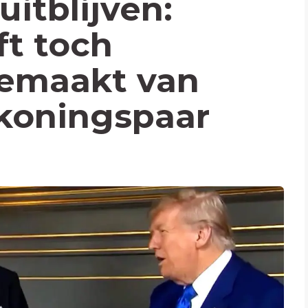
uitblijven:
t toch
emaakt van
koningspaar