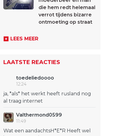
moederbeer én man
die hem redt helemaal
verrot tijdens bizarre
ontmoeting op straat
LEES MEER
LAATSTE REACTIES
toedeliedoooo
12:24
ja, *als* het werkt heeft rusland nog
al traag internet
Valthermond0599
11:49
Wat een aandachtsH*E*R Heeft wel