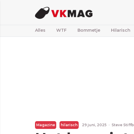
Alles
WTF
Bommetje
Hilarisch
Magazine
hilarisch
29 juni, 2025
·
Steve Stiff