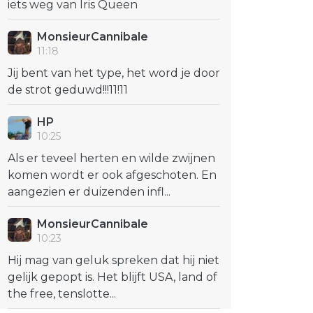
iets weg van Iris Queen
MonsieurCannibale
11:18
Jij bent van het type, het word je door
de strot geduwd!!!11!11
HP
10:25
Als er teveel herten en wilde zwijnen
komen wordt er ook afgeschoten. En
aangezien er duizenden infl...
MonsieurCannibale
10:23
Hij mag van geluk spreken dat hij niet
gelijk gepopt is. Het blijft USA, land of
the free, tenslotte...