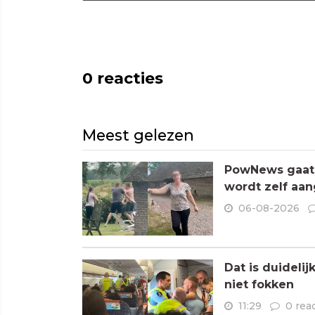
0
reacties
Meest gelezen
PowNews gaat 
wordt zelf aa
06-08-2026
Dat is duideli
niet fokken
11:29
0 rea