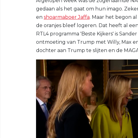
Afgelopen week was de zogenaamde NAV
gedaan als het gaat om hun imago. Zeke
en
shoarmaboer Jaffa
. Maar het begon a
de oranjes bleef logeren. Dat heeft al ee
RTL4 programma 'Beste Kijkers' is Sande
ontmoeting van Trump met Willy, Max e
dochter aan Trump te slijten en de MAGA