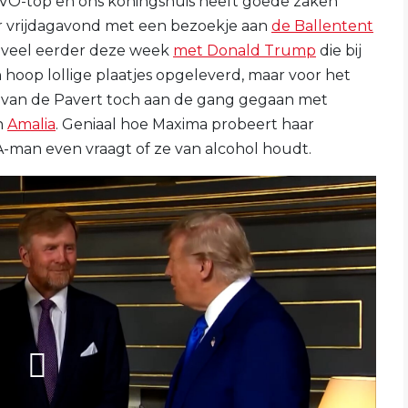
O-top en ons koningshuis heeft goede zaken
r vrijdagavond met een bezoekje aan
de Ballentent
l veel eerder deze week
met Donald Trump
die bij
n hoop lollige plaatjes opgeleverd, maar voor het
r van de Pavert toch aan de gang gegaan met
n
Amalia
. Geniaal hoe Maxima probeert haar
-man even vraagt of ze van alcohol houdt.