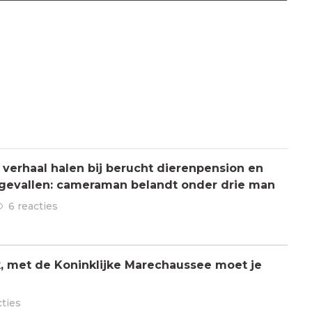
verhaal halen bij berucht dierenpension en
ngevallen: cameraman belandt onder drie man
6 reacties
jk, met de Koninklijke Marechaussee moet je
cties