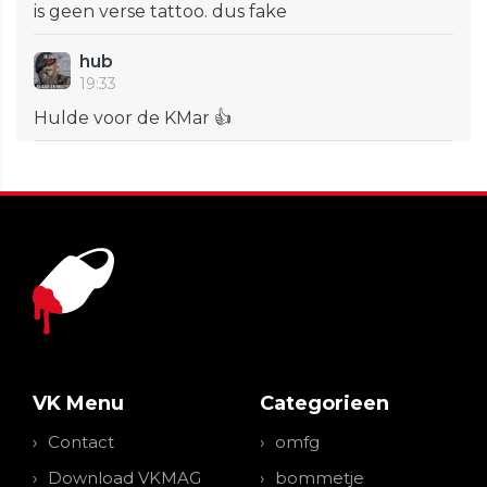
is geen verse tattoo. dus fake
hub
19:33
Hulde voor de KMar 👍
VK Menu
Categorieen
Contact
omfg
Download VKMAG
bommetje