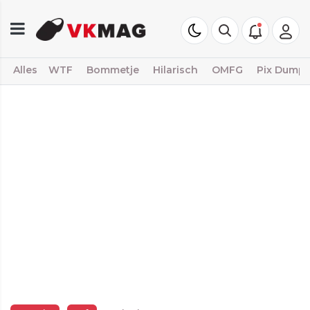
Alles
WTF
Bommetje
Hilarisch
OMFG
Pix Dump