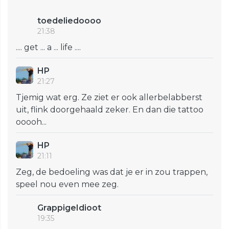
toedeliedoooo
21:38
.... get ... a ... life ....
HP
21:27
Tjemig wat erg. Ze ziet er ook allerbelabberst
uit, flink doorgehaald zeker. En dan die tattoo
ooooh...
HP
21:11
Zeg, de bedoeling was dat je er in zou trappen,
speel nou even mee zeg.
GrappigeIdioot
19:35