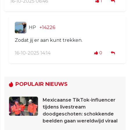
16-10-2025 06:46
1
HP
+14226
Zodat jij er aan kunt trekken.
16-10-2025 14:14
0
POPULAIR NIEUWS
Mexicaanse TikTok-influencer
tijdens livestream
doodgeschoten: schokkende
beelden gaan wereldwijd viraal