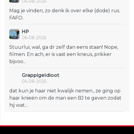
06-08-2026
Mag je vinden, zo denk ik over elke (dode) rus.
FAFO.
HP
06-08-2026
Stuurlui, wal, ga dr zelf dan eens staan! Nope,
filmen. En ach, er is vast een kneus, prikker
bijvoo...
GrappigeIdioot
06-08-2026
dat kun je haar niet kwalijk nemen., ze ging op
haar knieën om de man een BJ te geven zodat
hij wat...