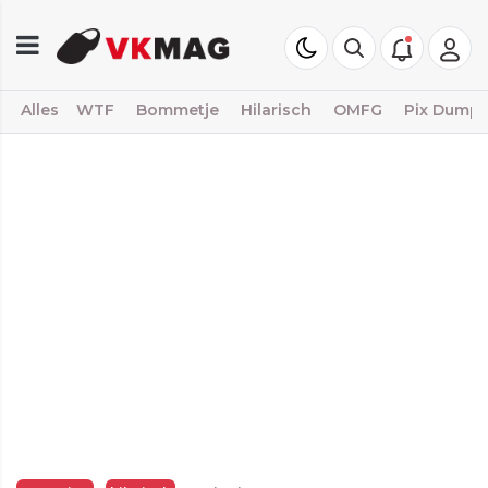
Alles
WTF
Bommetje
Hilarisch
OMFG
Pix Dump