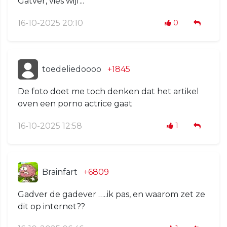
Gatver, vies wijf...
16-10-2025 20:10
0
toedeliedoooo
+1845
De foto doet me toch denken dat het artikel
oven een porno actrice gaat
16-10-2025 12:58
1
Brainfart
+6809
Gadver de gadever …..ik pas, en waarom zet ze
dit op internet??