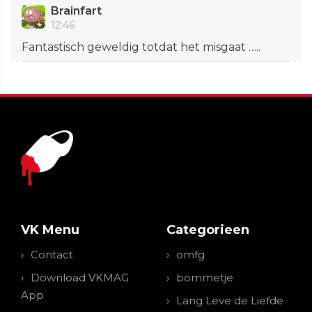
Brainfart
12:46
Fantastisch geweldig totdat het misgaat …..
VK Menu
Categorieen
Contact
omfg
Download VKMAG
bommetje
App
Lang Leve de Liefde