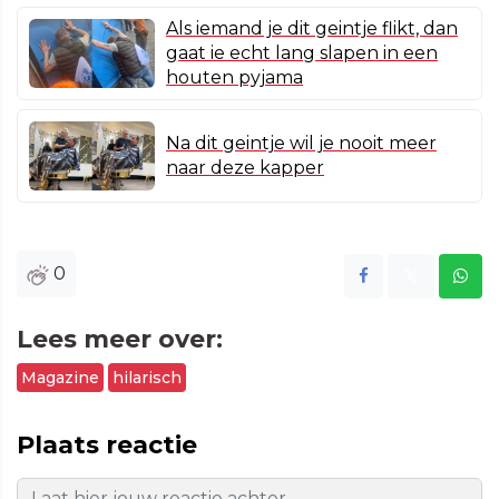
Als iemand je dit geintje flikt, dan
gaat ie echt lang slapen in een
houten pyjama
Na dit geintje wil je nooit meer
naar deze kapper
0
Lees meer over:
Magazine
hilarisch
Plaats reactie