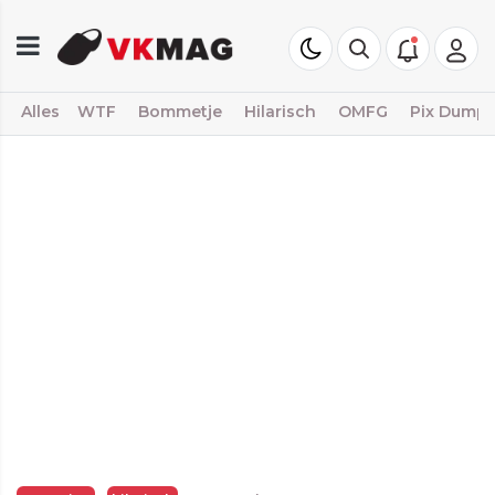
Alles
WTF
Bommetje
Hilarisch
OMFG
Pix Dump