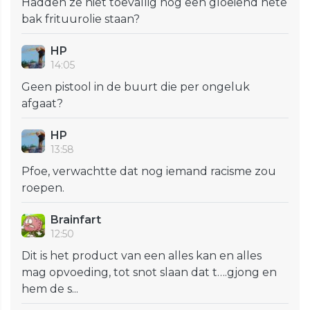
Hadden ze niet toevallig nog een gloeiend hete
bak frituurolie staan?
HP
14:05
Geen pistool in de buurt die per ongeluk
afgaat?
HP
13:58
Pfoe, verwachtte dat nog iemand racisme zou
roepen.
Brainfart
12:50
Dit is het product van een alles kan en alles
mag opvoeding, tot snot slaan dat t….gjong en
hem de s...