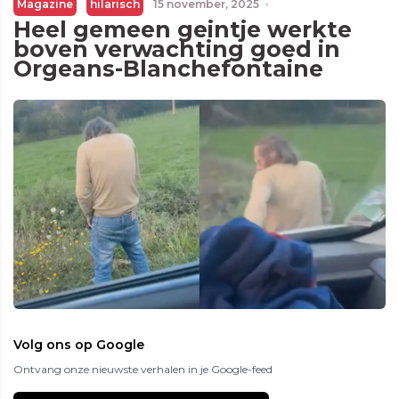
Magazine
hilarisch
15 november, 2025
·
Heel gemeen geintje werkte
boven verwachting goed in
Orgeans-Blanchefontaine
Volg ons op Google
Ontvang onze nieuwste verhalen in je Google-feed