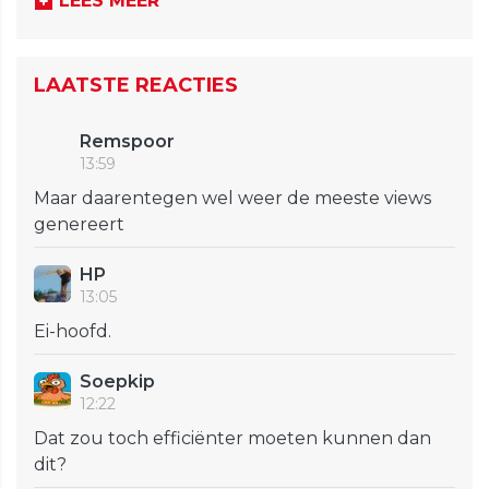
LEES MEER
LAATSTE REACTIES
Remspoor
13:59
Maar daarentegen wel weer de meeste views
genereert
HP
13:05
Ei-hoofd.
Soepkip
12:22
Dat zou toch efficiënter moeten kunnen dan
dit?