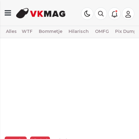
Alles
WTF
Bommetje
Hilarisch
OMFG
Pix Dump