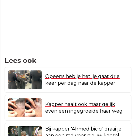
Lees ook
Opeens heb je het: je gaat drie
keer per dag naar de kapper
Kapper haalt ook maar gelijk
even een ingegroeide haar weg
Bij kapper 'Ahmed bicici' draai je
aan een rad voor nieuw kapsel,