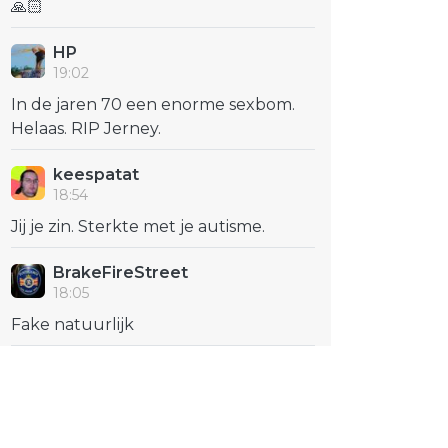
🙏🏻
HP
19:02
In de jaren 70 een enorme sexbom.
Helaas. RIP Jerney.
keespatat
18:54
Jij je zin. Sterkte met je autisme.
BrakeFireStreet
18:05
Fake natuurlijk