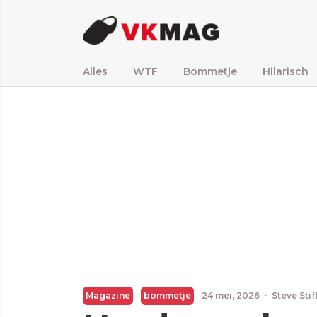
Alles
WTF
Bommetje
Hilarisch
Magazine
bommetje
24 mei, 2026
·
Steve Sti