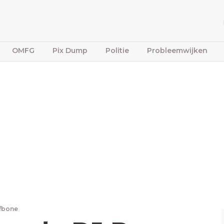
OMFG
Pix Dump
Politie
Probleemwijken
ffbone