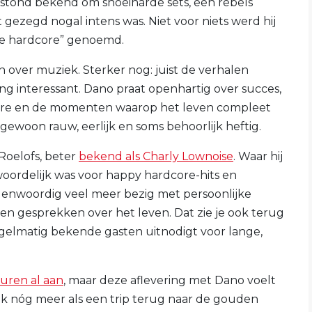
 stond bekend om snoeiharde sets, een rebels
t gezegd nogal intens was. Niet voor niets werd hij
e hardcore” genoemd.
n over muziek. Sterker nog: juist de verhalen
g interessant. Dano praat openhartig over succes,
core en de momenten waarop het leven compleet
ewoon rauw, eerlijk en soms behoorlijk heftig.
oelofs, beter
bekend als Charly Lownoise
. Waar hij
ordelijk was voor happy hardcore-hits en
egenwoordig veel meer bezig met persoonlijke
n gesprekken over het leven. Dat zie je ook terug
 regelmatig bekende gasten uitnodigt voor lange,
uren al aan
, maar deze aflevering met Dano voelt
jk nóg meer als een trip terug naar de gouden