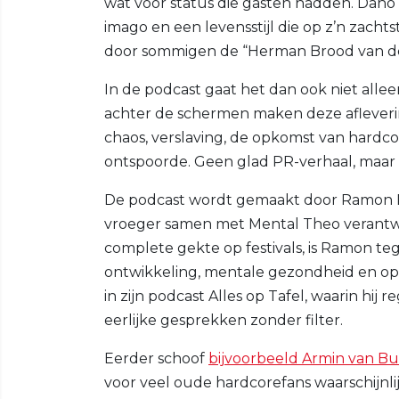
wat voor status die gasten hadden. Dano
imago en een levensstijl die op z’n zachts
door sommigen de “Herman Brood van d
In de podcast gaat het dan ook niet allee
achter de schermen maken deze afleverin
chaos, verslaving, de opkomst van hard
ontspoorde. Geen glad PR-verhaal, maar g
De podcast wordt gemaakt door Ramon R
vroeger samen met Mental Theo verantwo
complete gekte op festivals, is Ramon t
ontwikkeling, mentale gezondheid en ope
in zijn podcast Alles op Tafel, waarin hij
eerlijke gesprekken zonder filter.
Eerder schoof
bijvoorbeeld Armin van Bu
voor veel oude hardcorefans waarschijnli