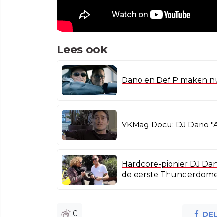
Lees ook
Dano en Def P maken 
VKMag Docu: DJ Dano "
Hardcore-pionier DJ Dano
de eerste Thunderdome
0
DE