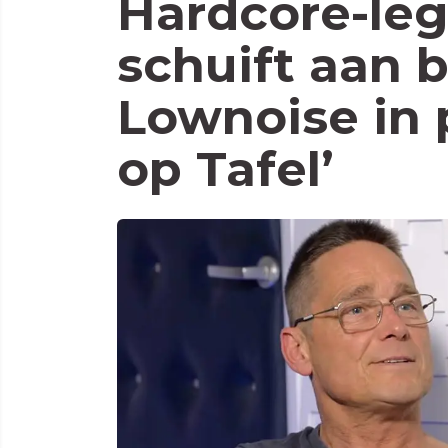
Hardcore-le
schuift aan b
Lownoise in 
op Tafel’