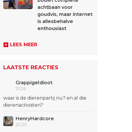
bouwt complete
achtbaan voor
goudvis, maar internet
is allesbehalve
enthousiast
LEES MEER
LAATSTE REACTIES
GrappigeIdioot
21:06
waar is de dierenpartij nu? en al die
dierenactivisten?
HenryHardcore
20:20