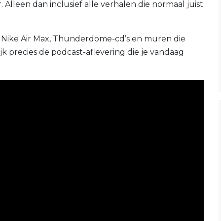
Alleen dan inclusief alle verhalen die normaal juist
 Nike Air Max, Thunderdome-cd’s en muren die
lijk precies de podcast-aflevering die je vandaag