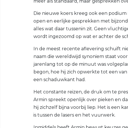
meer als standaard, maar gesprekken ove
Die nieuwe koers kreeg ook een podium i
open en eerlijke gesprekken met bijzond
alles wat daar tussenin zit. Geen vlucht
wordt ingezoomd op wat er achter de s
In de meest recente aflevering schuift 
naam die wereldwijd synoniem staat voor 
jarenlang tot op de minuut was volgepland
begon, hoe hij zich opwerkte tot een van
een schaduwkant had.
Het constante reizen, de druk om te prest
Armin spreekt openlijk over pieken en 
hij zichzelf bijna voorbij liep. Het is een
is tussen de lasers en het vuurwerk.
Inmiddels heeft Armin bewust keuzes gem