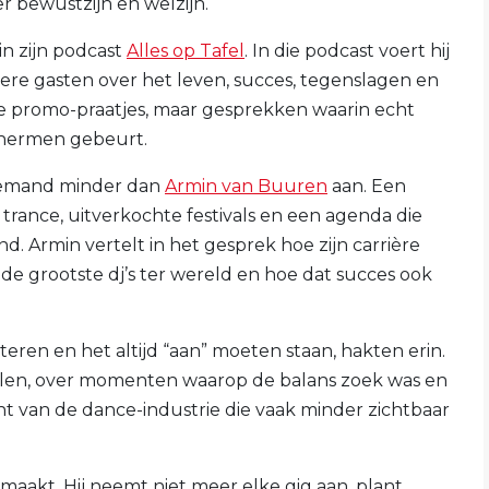
r bewustzijn en welzijn.
n zijn podcast
Alles op Tafel
. In die podcast voert hij
ere gasten over het leven, succes, tegenslagen en
ige promo-praatjes, maar gesprekken waarin echt
chermen gebeurt.
niemand minder dan
Armin van Buuren
aan. Een
trance, uitverkochte festivals en een agenda die
. Armin vertelt in het gesprek hoe zijn carrière
 de grootste dj’s ter wereld en hoe dat succes ook
eren en het altijd “aan” moeten staan, hakten erin.
dalen, over momenten waarop de balans zoek was en
 kant van de dance-industrie die vaak minder zichtbaar
aakt. Hij neemt niet meer elke gig aan, plant