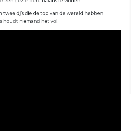
 een gezondere balans te vinden.
an twee dj’s die de top van de wereld hebben
ns houdt niemand het vol.