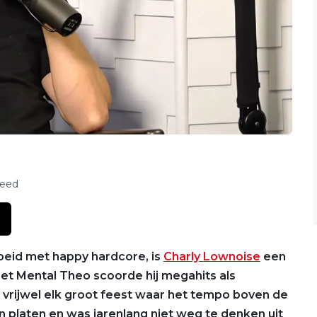
feed
roeid met happy hardcore, is
Charly Lownoise
een
et Mental Theo scoorde hij megahits als
 vrijwel elk groot feest waar het tempo boven de
n platen en was jarenlang niet weg te denken uit