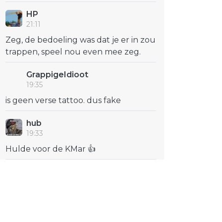
HP
21:11
Zeg, de bedoeling was dat je er in zou
trappen, speel nou even mee zeg.
GrappigeIdioot
19:35
is geen verse tattoo. dus fake
hub
19:33
Hulde voor de KMar 👍