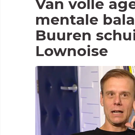
Van volle ag
mentale bala
Buuren schuif
Lownoise