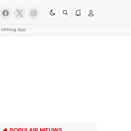
VKMag App
POPULAIR NIEUWS