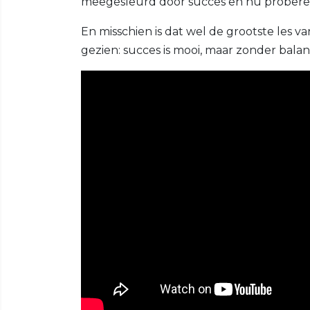
meegesleurd door succes en nu proberen
En misschien is dat wel de grootste les v
gezien: succes is mooi, maar zonder bala