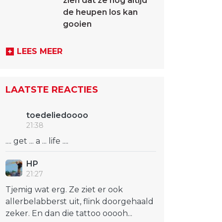
zien dat ze nog altijd
de heupen los kan
gooien
LEES MEER
LAATSTE REACTIES
toedeliedoooo
21:38
.... get ... a ... life ....
HP
21:27
Tjemig wat erg. Ze ziet er ook
allerbelabberst uit, flink doorgehaald
zeker. En dan die tattoo ooooh...