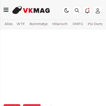
Alles
WTF
Bommetje
Hilarisch
OMFG
Pix Dump