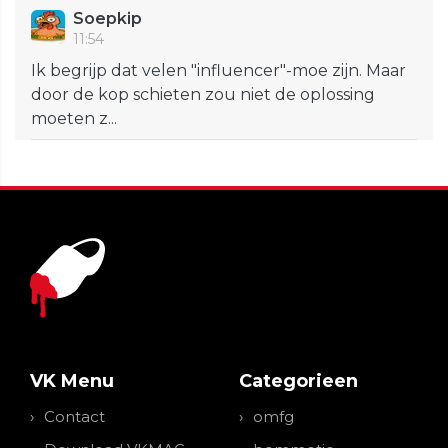
Soepkip
11:54
Ik begrijp dat velen "influencer"-moe zijn. Maar
door de kop schieten zou niet de oplossing
moeten z...
VK Menu
Categorieen
Contact
omfg