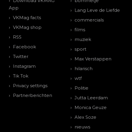
Download VKMAG
bommetje
App
Lang Leve de Liefde
VKMag facts
commercials
VKMag shop
films
RSS
muziek
Facebook
sport
Twitter
Max Verstappen
Instagram
hilarisch
Tik Tok
wtf
Privacy settings
Politie
Partnerberichten
Jutta Leerdam
Monica Geuze
Alex Soze
nieuws