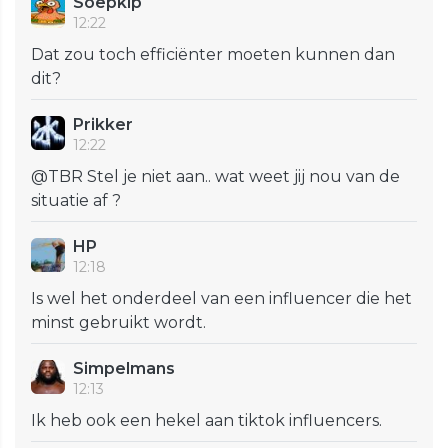
Soepkip
12:22
Dat zou toch efficiënter moeten kunnen dan
dit?
Prikker
12:22
@TBR Stel je niet aan.. wat weet jij nou van de
situatie af ?
HP
12:18
Is wel het onderdeel van een influencer die het
minst gebruikt wordt.
Simpelmans
12:13
Ik heb ook een hekel aan tiktok influencers.