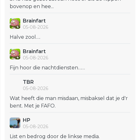
bovenop en hee...
Brainfart
05-08-2026
Halve zool….
Brainfart
05-08-2026
Fijn hoor die nachtdiensten……
TBR
05-08-2026
Wat heeft die man misdaan, misbaksel dat je d'r
bent. Met je FAFO.
HP
05-08-2026
List en bedrog door de linkse media.