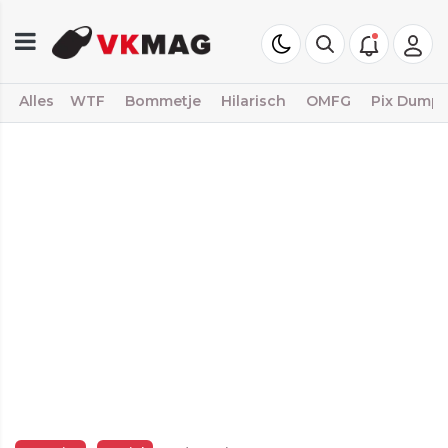
Alles
WTF
Bommetje
Hilarisch
OMFG
Pix Dump