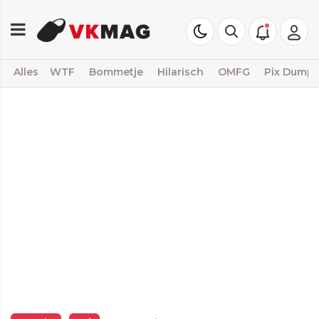
Alles
WTF
Bommetje
Hilarisch
OMFG
Pix Dump