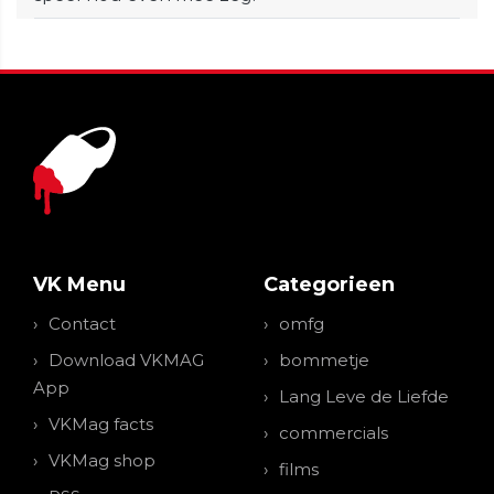
VK Menu
Categorieen
Contact
omfg
Download VKMAG
bommetje
App
Lang Leve de Liefde
VKMag facts
commercials
VKMag shop
films