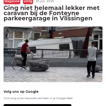
Magazine
omfg
25 juli, 2025
·
Ging niet helemaal lekker met
caravan bij de Fonteyne
parkeergarage in Vlissingen
Volg ons op Google
Ontvang onze nieuwste verhalen in je Google-feed