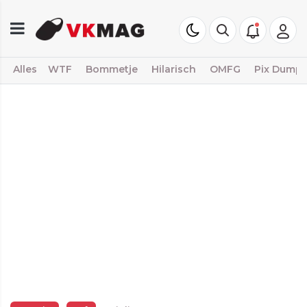
Alles
WTF
Bommetje
Hilarisch
OMFG
Pix Dump