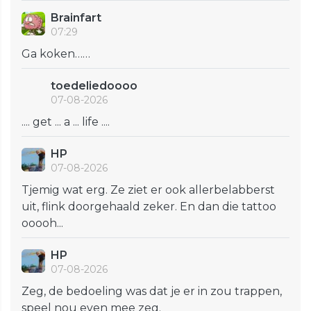
Brainfart
07:29
Ga koken……
toedeliedoooo
07-08-2026
.... get ... a ... life ....
HP
07-08-2026
Tjemig wat erg. Ze ziet er ook allerbelabberst
uit, flink doorgehaald zeker. En dan die tattoo
ooooh...
HP
07-08-2026
Zeg, de bedoeling was dat je er in zou trappen,
speel nou even mee zeg.