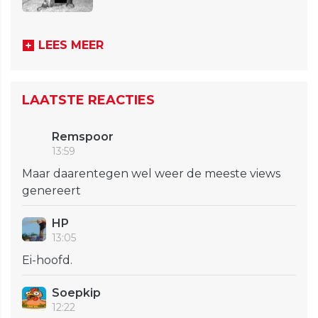
LEES MEER
LAATSTE REACTIES
Remspoor
13:59
Maar daarentegen wel weer de meeste views
genereert
HP
13:05
Ei-hoofd.
Soepkip
12:22