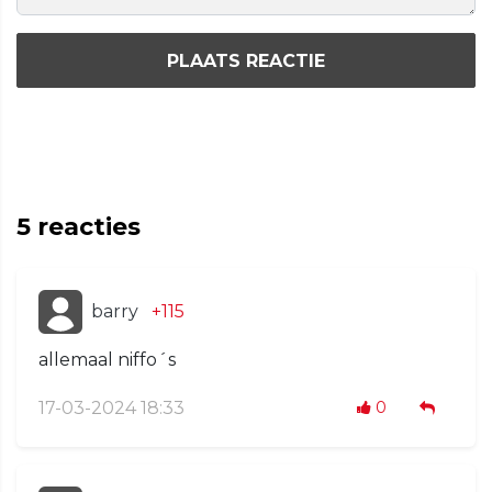
PLAATS REACTIE
5
reacties
barry
+115
allemaal niffo´s
17-03-2024 18:33
0