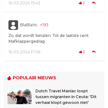
16-03-2024 19:43
2
BlaBlaYo
+193
Zo, dat wordt betalen. Tot de laatste cent.
Mafklappergedrag.
16-03-2024 17:06
5
POPULAIR NIEUWS
Dutch Travel Maniac loopt
tussen migranten in Ceuta: 'Dit
verhaal klopt gewoon niet'