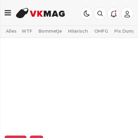
Alles
WTF
Bommetje
Hilarisch
OMFG
Pix Dump