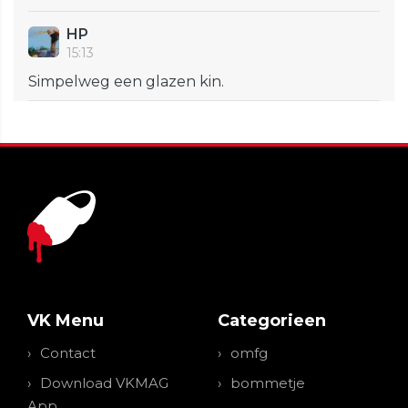
HP
15:13
Simpelweg een glazen kin.
VK Menu
Categorieen
Contact
omfg
Download VKMAG
bommetje
App