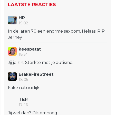
LAATSTE REACTIES
HP
19:02
In de jaren 70 een enorme sexbom. Helaas. RIP
Jerney.
keespatat
18:54
Jij je zin. Sterkte met je autisme.
BrakeFireStreet
18:05
Fake natuurlijk
TBR
17:46
Jij wel dan? Pik omhoog.