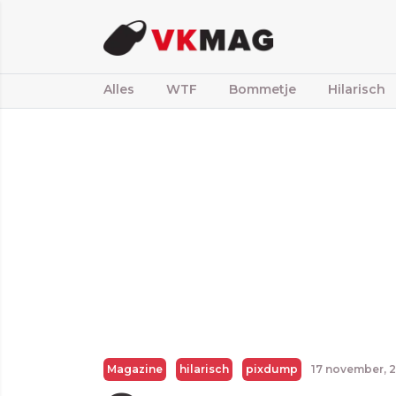
Alles
WTF
Bommetje
Hilarisch
Magazine
hilarisch
pixdump
17 november, 