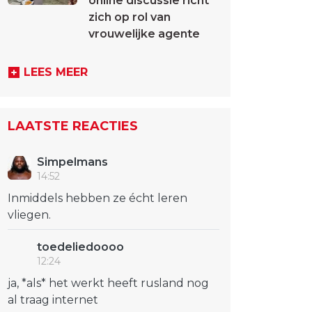
online discussie richt
zich op rol van
vrouwelijke agente
LEES MEER
LAATSTE REACTIES
Simpelmans
14:52
Inmiddels hebben ze écht leren
vliegen.
toedeliedoooo
12:24
ja, *als* het werkt heeft rusland nog
al traag internet