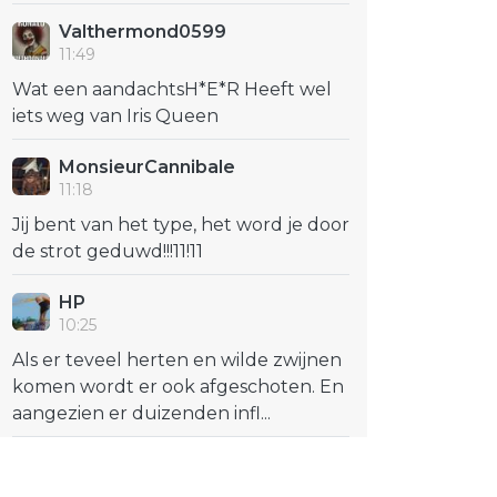
Valthermond0599
11:49
Wat een aandachtsH*E*R Heeft wel
iets weg van Iris Queen
MonsieurCannibale
11:18
Jij bent van het type, het word je door
de strot geduwd!!!11!11
HP
10:25
Als er teveel herten en wilde zwijnen
komen wordt er ook afgeschoten. En
aangezien er duizenden infl...