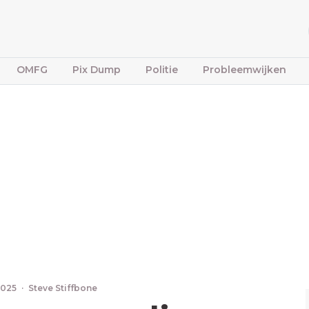
OMFG
Pix Dump
Politie
Probleemwijken
2025
·
Steve Stiffbone