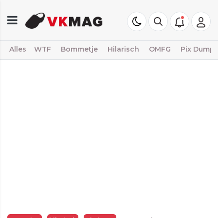
Alles
WTF
Bommetje
Hilarisch
OMFG
Pix Dump