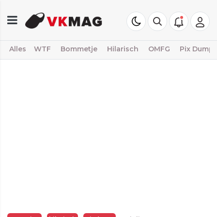
Alles
WTF
Bommetje
Hilarisch
OMFG
Pix Dump