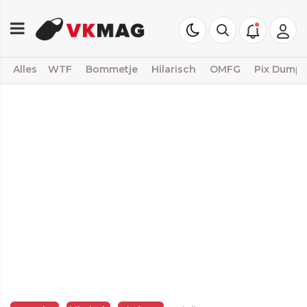
Alles
WTF
Bommetje
Hilarisch
OMFG
Pix Dump