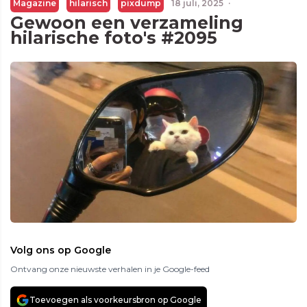
Magazine
hilarisch
pixdump
18 juli, 2025
·
Gewoon een verzameling
hilarische foto's #2095
Volg ons op Google
Ontvang onze nieuwste verhalen in je Google-feed
Toevoegen als voorkeursbron op Google