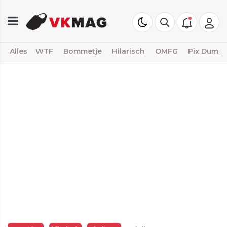
Alles
WTF
Bommetje
Hilarisch
OMFG
Pix Dump