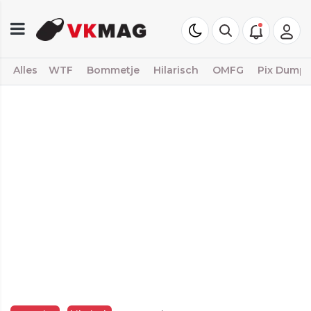
Alles
WTF
Bommetje
Hilarisch
OMFG
Pix Dump