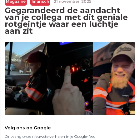
Magazine
hilarisch
21 november, 2025
·
Gegarandeerd de aandacht
van je collega met dit geniale
rotgeintje waar een luchtje
aan zit
Volg ons op Google
Ontvang onze nieuwste verhalen in je Google-feed