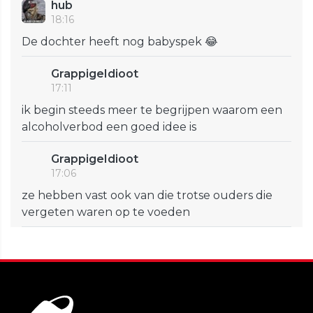
hub
18:16
De dochter heeft nog babyspek 😂
GrappigeIdioot
17:11
ik begin steeds meer te begrijpen waarom een
alcoholverbod een goed idee is
GrappigeIdioot
17:06
ze hebben vast ook van die trotse ouders die
vergeten waren op te voeden