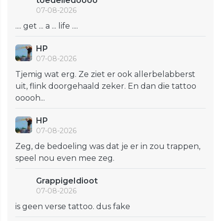
toedeliedoooo
07-08-2026
.... get ... a ... life ....
HP
07-08-2026
Tjemig wat erg. Ze ziet er ook allerbelabberst
uit, flink doorgehaald zeker. En dan die tattoo
ooooh...
HP
07-08-2026
Zeg, de bedoeling was dat je er in zou trappen,
speel nou even mee zeg.
GrappigeIdioot
07-08-2026
is geen verse tattoo. dus fake