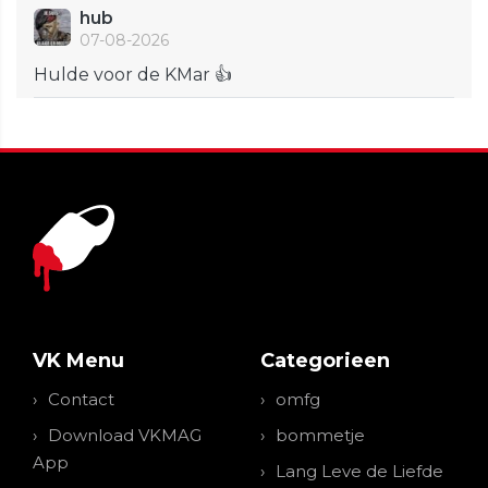
hub
07-08-2026
Hulde voor de KMar 👍
VK Menu
Categorieen
Contact
omfg
Download VKMAG
bommetje
App
Lang Leve de Liefde