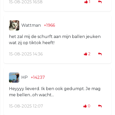
15-08-2025 16:58
1
Wattman
+1966
het zal mij de schurft aan mijn ballen jeuken
wat zij op tiktok heeft!
15-08-2025 14:36
2
HP
+14237
Heyyyy lieverd. Ik ben ook gedumpt. Je mag
me bellen...oh wacht...
15-08-2025 12:07
0