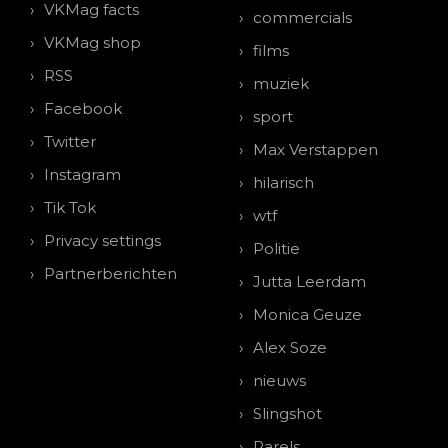
VKMag facts
commercials
VKMag shop
films
RSS
muziek
Facebook
sport
Twitter
Max Verstappen
Instagram
hilarisch
Tik Tok
wtf
Privacy settings
Politie
Partnerberichten
Jutta Leerdam
Monica Geuze
Alex Soze
nieuws
Slingshot
Parels