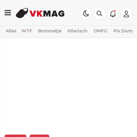
Alles
WTF
Bommetje
Hilarisch
OMFG
Pix Dump