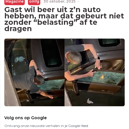
Magazine
omfg
30 oktober, 2025
·
Gast wil beer uit z’n auto
hebben, maar dat gebeurt niet
zonder “belasting” af te
dragen
Volg ons op Google
Ontvang onze nieuwste verhalen in je Google-feed