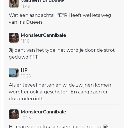
Valthermond0599
11:49
Wat een aandachtsH*E*R Heeft wel iets weg
van Iris Queen
MonsieurCannibale
11:18
Jij bent van het type, het word je door de strot
geduwd!!!11!11
HP
10:25
Als er teveel herten en wilde zwijnen komen
wordt er ook afgeschoten. En aangezien er
duizenden infl...
MonsieurCannibale
10:23
Hij mag van geluk spreken dat hij niet gelijk