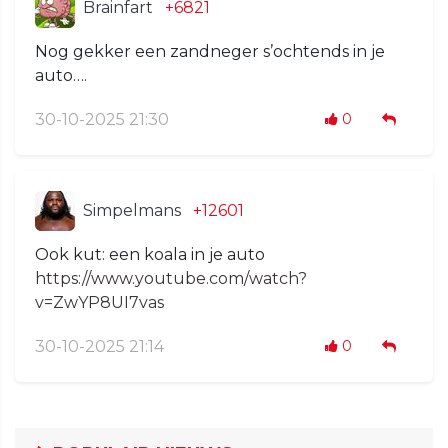
Brainfart
+6821
Nog gekker een zandneger s’ochtends in je
auto….
30-10-2025 21:30
0
Simpelmans
+12601
Ook kut: een koala in je auto
https://www.youtube.com/watch?
v=ZwYP8UI7vas
30-10-2025 21:14
0