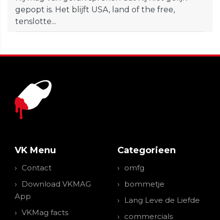
gepopt is. Het blijft USA, land of the free,
tenslotte...
VK Menu
Categorieen
Contact
omfg
Download VKMAG
bommetje
App
Lang Leve de Liefde
VKMag facts
commercials