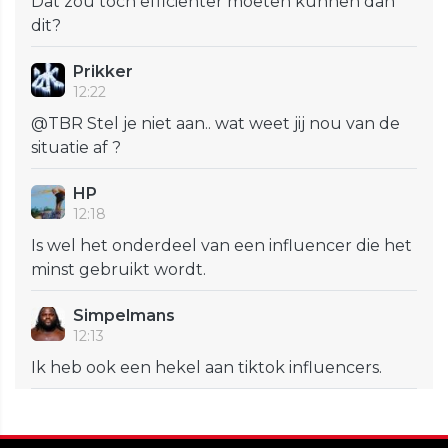
Dat zou toch efficiënter moeten kunnen dan
dit?
Prikker
12:22
@TBR Stel je niet aan.. wat weet jij nou van de
situatie af ?
HP
12:18
Is wel het onderdeel van een influencer die het
minst gebruikt wordt.
Simpelmans
12:13
Ik heb ook een hekel aan tiktok influencers.