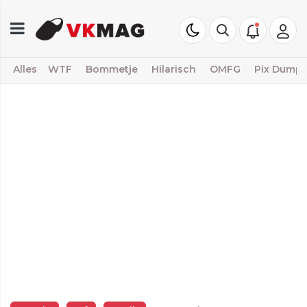
Alles
WTF
Bommetje
Hilarisch
OMFG
Pix Dump