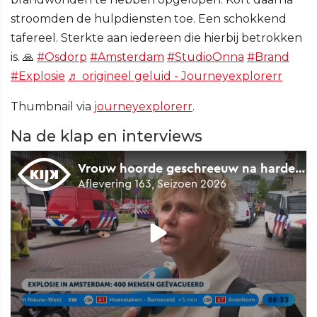
stroomden de hulpdiensten toe. Een schokkend
tafereel. Sterkte aan iedereen die hierbij betrokken
is. 🙏
#Osdorp
#Amsterdam
#StudioOnna
#Brand
#Explosie
♬ origineel geluid - Journeyexplorerr
Thumbnail via
journeyexplorerr
.
Na de klap en interviews