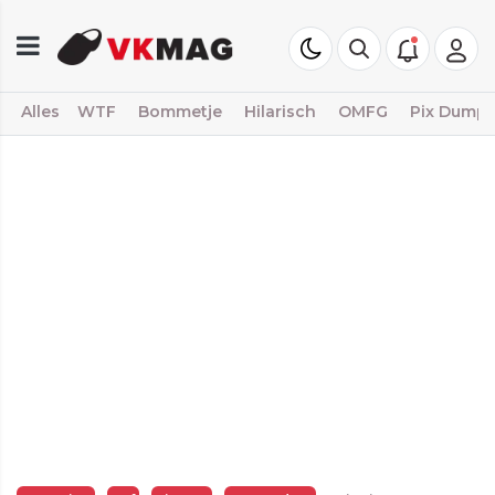
Alles
WTF
Bommetje
Hilarisch
OMFG
Pix Dump