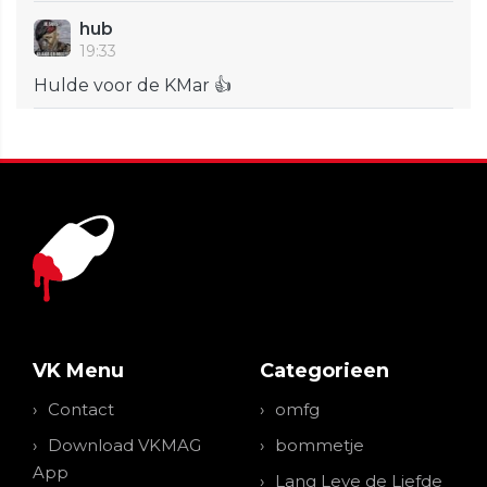
hub
19:33
Hulde voor de KMar 👍
VK Menu
Categorieen
Contact
omfg
Download VKMAG
bommetje
App
Lang Leve de Liefde