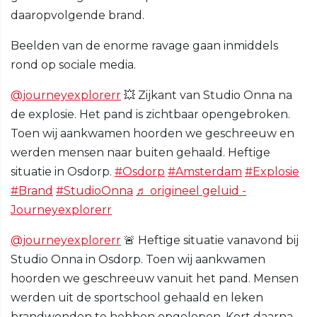
daaropvolgende brand.
Beelden van de enorme ravage gaan inmiddels
rond op sociale media.
@journeyexplorerr
💥 Zijkant van Studio Onna na
de explosie. Het pand is zichtbaar opengebroken.
Toen wij aankwamen hoorden we geschreeuw en
werden mensen naar buiten gehaald. Heftige
situatie in Osdorp.
#Osdorp
#Amsterdam
#Explosie
#Brand
#StudioOnna
♬ origineel geluid -
Journeyexplorerr
@journeyexplorerr
🚨 Heftige situatie vanavond bij
Studio Onna in Osdorp. Toen wij aankwamen
hoorden we geschreeuw vanuit het pand. Mensen
werden uit de sportschool gehaald en leken
brandwonden te hebben opgelopen. Kort daarna