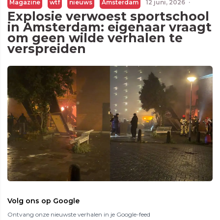
Magazine
wtf
nieuws
Amsterdam
12 juni, 2026
·
Explosie verwoest sportschool
in Amsterdam: eigenaar vraagt
om geen wilde verhalen te
verspreiden
Volg ons op Google
Ontvang onze nieuwste verhalen in je Google-feed