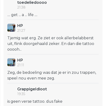
toedeliedoooo
21:38
.... get ... a ... life ....
HP
21:27
Tjemig wat erg. Ze ziet er ook allerbelabberst
uit, flink doorgehaald zeker. En dan die tattoo
ooooh...
HP
21:11
Zeg, de bedoeling was dat je er in zou trappen,
speel nou even mee zeg.
GrappigeIdioot
19:35
is geen verse tattoo. dus fake