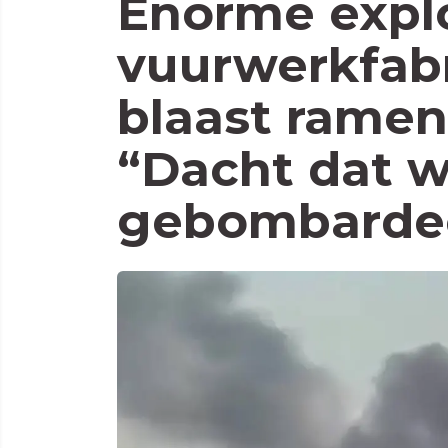
Enorme explo
vuurwerkfabr
blaast ramen
“Dacht dat 
gebombarde