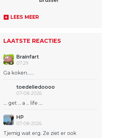
Brussel
LEES MEER
LAATSTE REACTIES
Brainfart
07:29
Ga koken……
toedeliedoooo
07-08-2026
.... get ... a ... life ....
HP
07-08-2026
Tjemig wat erg. Ze ziet er ook