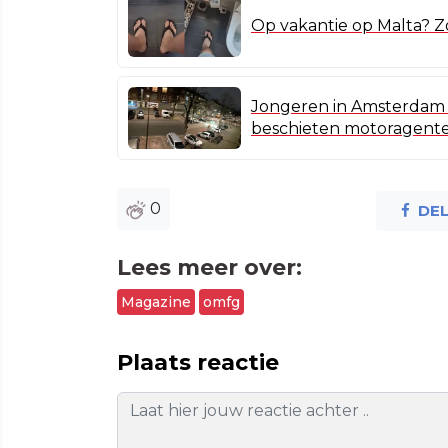
Op vakantie op Malta? Z
Jongeren in Amsterdam 
beschieten motoragent
0
DE
Lees meer over:
Magazine
omfg
Plaats reactie