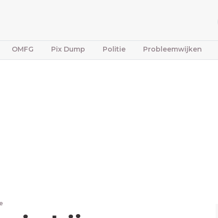
OMFG
Pix Dump
Politie
Probleemwijken
e