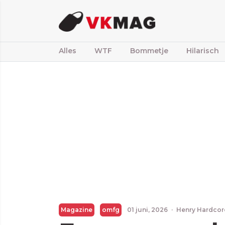
Alles
WTF
Bommetje
Hilarisch
Magazine
omfg
01 juni, 2026
·
Henry Hardcor