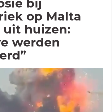
sie bij
iek op Malta
 uit huizen:
we werden
erd”