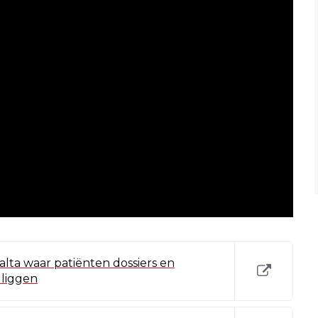
alta waar patiënten dossiers en
 liggen