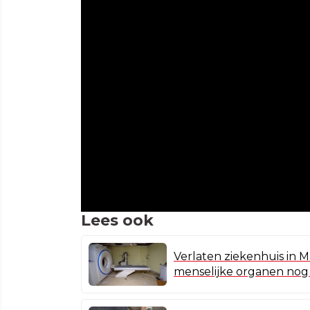
Lees ook
Verlaten ziekenhuis in M
menselijke organen nog