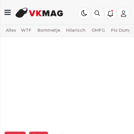
Alles
WTF
Bommetje
Hilarisch
OMFG
Pix Dump