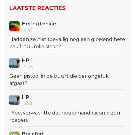
LAATSTE REACTIES
HeringTenkie
14:33
Hadden ze niet toevallig nog een gloeiend hete
bak frituurolie staan?
HP
14:05
Geen pistool in de buurt die per ongeluk
afgaat?
HP
13:58
Pfoe, verwachtte dat nog iemand racisme zou
roepen.
Brainfart