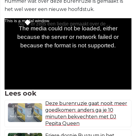
nummer wat over deze burenruzie is gemaakt is
het wel weer een nieuwe hoofdstuk.
Lees ook
Deze burenruzie gaat nooit meer
goedkomen: anders ga je 10
minuten bekvechten met DJ
Pepita Queen
Friese dorpje Burgum in het