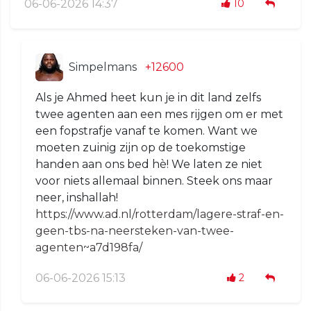
06-06-2026 14:37
10
Simpelmans
+12600
Als je Ahmed heet kun je in dit land zelfs
twee agenten aan een mes rijgen om er met
een fopstrafje vanaf te komen. Want we
moeten zuinig zijn op de toekomstige
handen aan ons bed hè! We laten ze niet
voor niets allemaal binnen. Steek ons maar
neer, inshallah!
https://www.ad.nl/rotterdam/lagere-straf-en-
geen-tbs-na-neersteken-van-twee-
agenten~a7d198fa/
06-06-2026 15:13
2