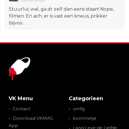
06-08-2026
Stuurlui, wal, ga dr zelf dan eens staan! Nope,
filmen. En ach, er is vast een kneus, prikker
bijvoo...
VK Menu
Categorieen
Contact
omfg
Download VKMAG
bommetje
App
Lang Leve de Liefde