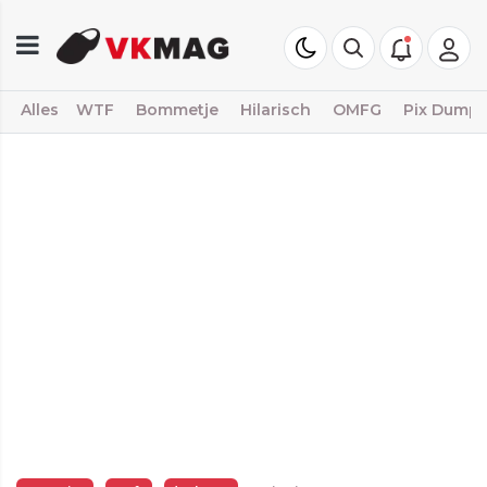
Alles
WTF
Bommetje
Hilarisch
OMFG
Pix Dump