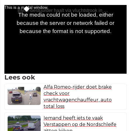
Lees ook
Alfa Romeo-rijder doet brake
check voor
vrachtwagenchauffeur, auto
total loss
Iemand heeft iets te vaak
Verstappen op de Nordschleife
zitten kijken