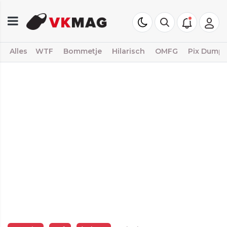
Alles
WTF
Bommetje
Hilarisch
OMFG
Pix Dump