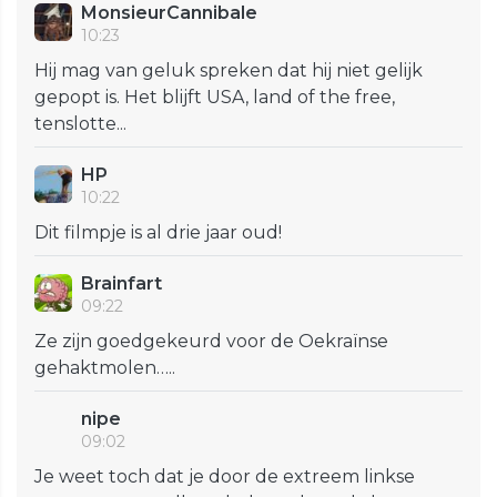
MonsieurCannibale
10:23
Hij mag van geluk spreken dat hij niet gelijk
gepopt is. Het blijft USA, land of the free,
tenslotte...
HP
10:22
Dit filmpje is al drie jaar oud!
Brainfart
09:22
Ze zijn goedgekeurd voor de Oekraïnse
gehaktmolen…..
nipe
09:02
Je weet toch dat je door de extreem linkse