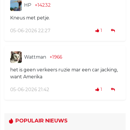
HP
+14232
Kneus met petje.
05-06-2026 22:27
1
Wattman
+1966
het is geen verkeers ruzie mar een car jacking,
want Amerika
05-06-2026 21:42
1
POPULAIR NIEUWS