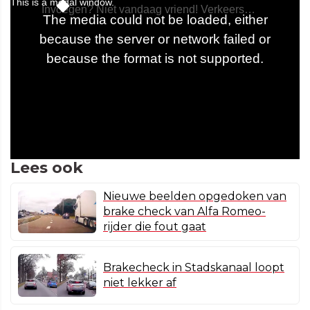
Lees ook
Nieuwe beelden opgedoken van
brake check van Alfa Romeo-
rijder die fout gaat
Brakecheck in Stadskanaal loopt
niet lekker af