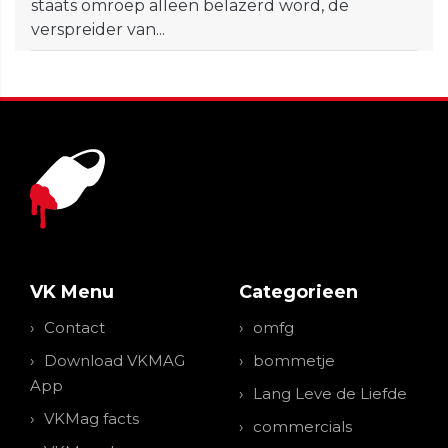
staats omroep alleen belazerd word, de
verspreider van...
VK Menu
Categorieen
Contact
omfg
Download VKMAG
bommetje
App
Lang Leve de Liefde
VKMag facts
commercials