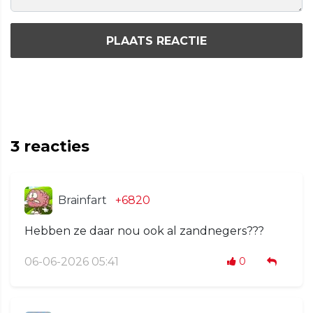
PLAATS REACTIE
3
reacties
Brainfart
+6820
Hebben ze daar nou ook al zandnegers???
06-06-2026 05:41
0