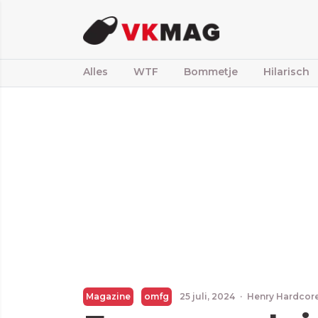
Alles
WTF
Bommetje
Hilarisch
Magazine
omfg
25 juli, 2024
·
Henry Hardcor