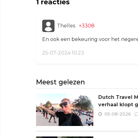
1
reacties
Thelles
+3308
En ook een bekeuring voor het negere
25-07-2024 10:23
Meest gelezen
Dutch Travel M
verhaal klopt 
05-08-2026