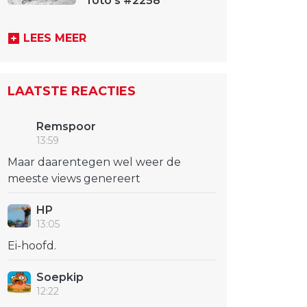
foto's #2258
LEES MEER
LAATSTE REACTIES
Remspoor
13:59
Maar daarentegen wel weer de
meeste views genereert
HP
13:05
Ei-hoofd.
Soepkip
12:22