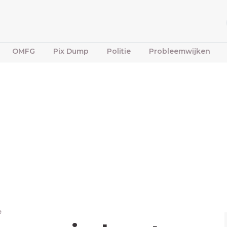
OMFG
Pix Dump
Politie
Probleemwijken
e