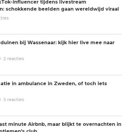
Tok-influencer tijdens livestream
: schokkende beelden gaan wereldwijd viraal
cties
 duinen bij Wassenaar: kijk hier live mee naar
2 reacties
atie in ambulance in Zweden, of toch iets
3 reacties
ast minute Airbnb, maar blijkt te overnachten in
ntlemen's club