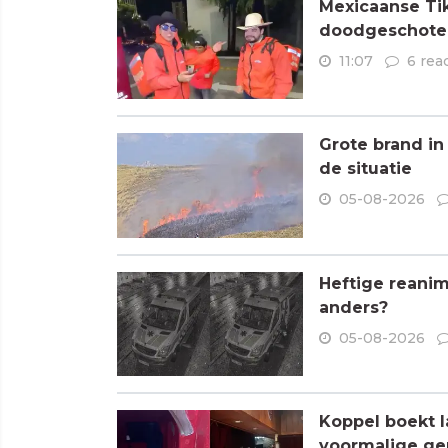
Mexicaanse Tik
doodgeschoten
11:07
6 rea
Grote brand in
de situatie
05-08-2026
Heftige reanim
anders?
05-08-2026
Koppel boekt l
voormalige ge