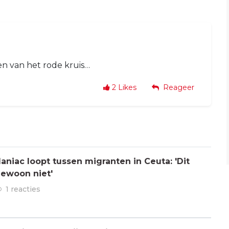
n van het rode kruis…
2
Likes
Reageer
aniac loopt tussen migranten in Ceuta: 'Dit
gewoon niet'
1 reacties