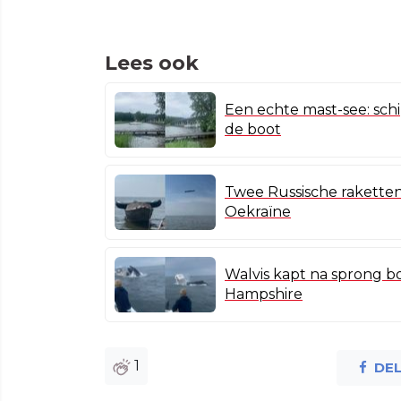
Lees ook
Een echte mast-see: sch
de boot
Twee Russische raketten
Oekraïne
Walvis kapt na sprong 
Hampshire
1
DE