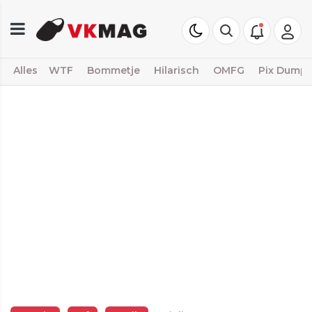
Alles
WTF
Bommetje
Hilarisch
OMFG
Pix Dump