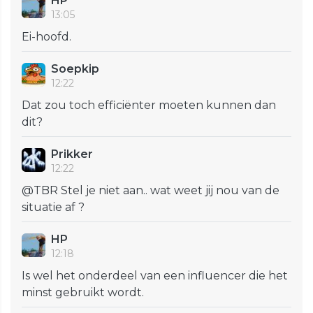
HP
13:05
Ei-hoofd.
Soepkip
12:22
Dat zou toch efficiënter moeten kunnen dan
dit?
Prikker
12:22
@TBR Stel je niet aan.. wat weet jij nou van de
situatie af ?
HP
12:18
Is wel het onderdeel van een influencer die het
minst gebruikt wordt.