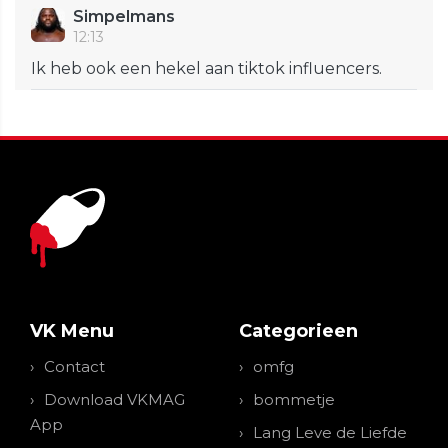
Simpelmans
12:13
Ik heb ook een hekel aan tiktok influencers.
VK Menu
Categorieen
Contact
omfg
Download VKMAG
bommetje
App
Lang Leve de Liefde