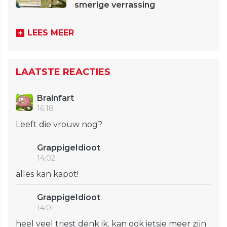
smerige verrassing
LEES MEER
LAATSTE REACTIES
Brainfart
16:18
Leeft die vrouw nog?
GrappigeIdioot
14:02
alles kan kapot!
GrappigeIdioot
14:01
heel veel triest denk ik. kan ook ietsje meer zijn