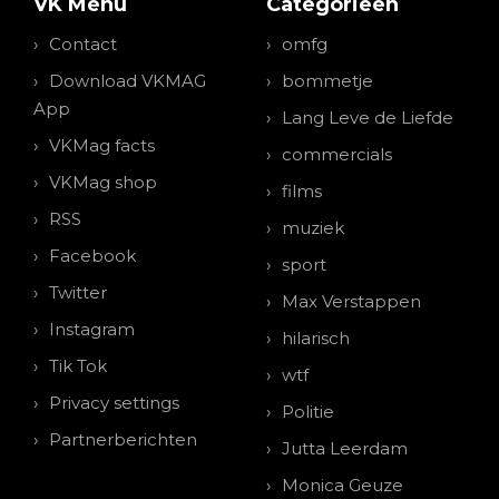
VK Menu
Categorieen
Contact
omfg
Download VKMAG
bommetje
App
Lang Leve de Liefde
VKMag facts
commercials
VKMag shop
films
RSS
muziek
Facebook
sport
Twitter
Max Verstappen
Instagram
hilarisch
Tik Tok
wtf
Privacy settings
Politie
Partnerberichten
Jutta Leerdam
Monica Geuze