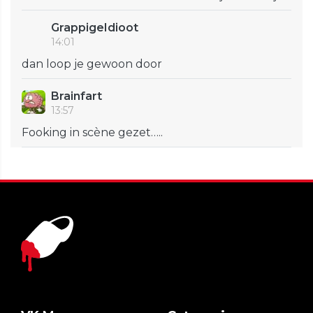
GrappigeIdioot
14:01
dan loop je gewoon door
Brainfart
13:57
Fooking in scène gezet…..