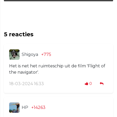
5
reacties
Shigoya
+775
Het is net het ruimteschip uit de film 'Flight of
the navigator'.
18-03-2024 16:33
0
HP
+14263