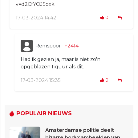
v=d2CfYOJ5oxk
17-03-2024 14:42
0
Remspoor
+2414
Had ik gezien ja, maar is niet zo'n
opgeblazen figuur als dit.
17-03-2024 15:35
0
POPULAIR NIEUWS
Amsterdamse politie deelt
bizarre bodycambeelden van