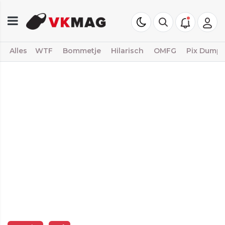
Alles
WTF
Bommetje
Hilarisch
OMFG
Pix Dump