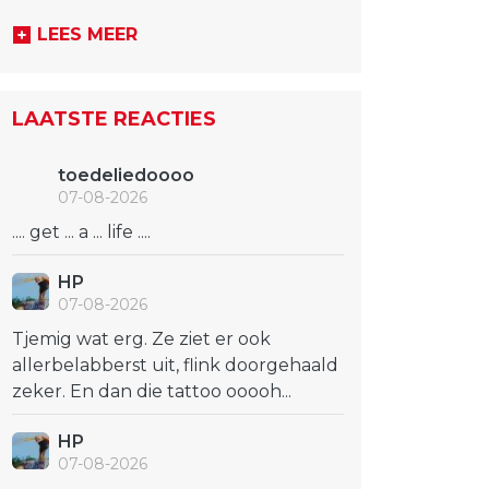
LEES MEER
LAATSTE REACTIES
toedeliedoooo
07-08-2026
.... get ... a ... life ....
HP
07-08-2026
Tjemig wat erg. Ze ziet er ook
allerbelabberst uit, flink doorgehaald
zeker. En dan die tattoo ooooh...
HP
07-08-2026