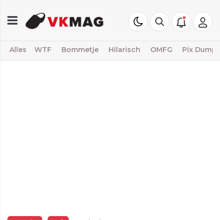
Alles
WTF
Bommetje
Hilarisch
OMFG
Pix Dump