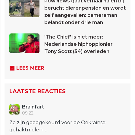
PowNews gaat verhaal halen bij
berucht dierenpension en wordt
zelf aangevallen: cameraman
belandt onder drie man
'The Chief' is niet meer:
Nederlandse hiphoppionier
Tony Scott (54) overleden
LEES MEER
LAATSTE REACTIES
Brainfart
09:22
Ze zijn goedgekeurd voor de Oekraïnse
gehaktmolen…..