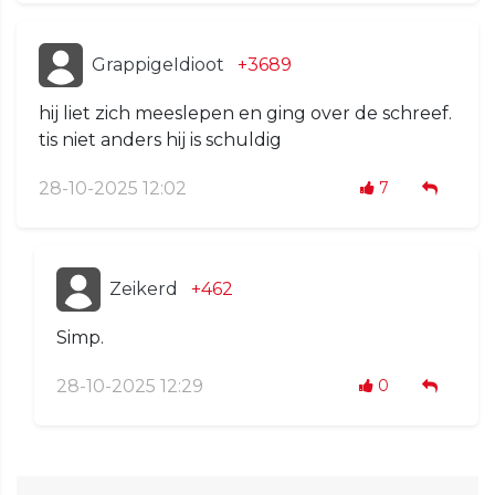
GrappigeIdioot
+3689
hij liet zich meeslepen en ging over de schreef.
tis niet anders hij is schuldig
28-10-2025 12:02
7
Zeikerd
+462
Simp.
28-10-2025 12:29
0