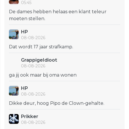
05:45
De dames hebben helaas een klant teleur
moeten stellen.
HP
08-08-2026
Dat wordt 17 jaar strafkamp.
GrappigeIdioot
08-08-2026
ga jij ook maar bij oma wonen
HP
08-08-2026
Dikke deur, hoog Pipo de Clown-gehalte.
Prikker
08-08-2026