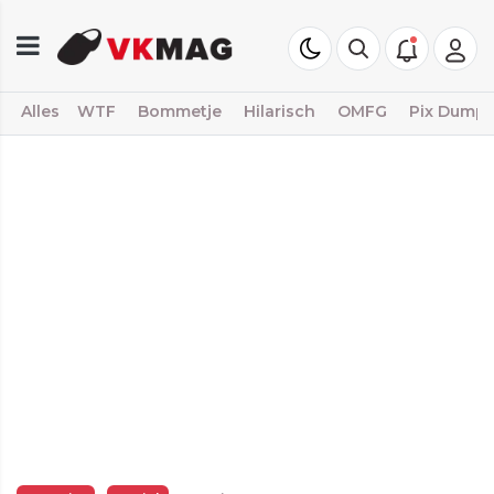
Alles
WTF
Bommetje
Hilarisch
OMFG
Pix Dump