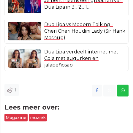
Je bent ineens een groot fan van
Dua Lipa in 3... 2... 1...
Dua Lipa vs Modern Talking -
Cheri Cheri Houdini Lady (Sir Hank
Mashup)
Dua Lipa verdeelt internet met
Cola met augurken en
jalapeñosap
1
Lees meer over:
Magazine
muziek