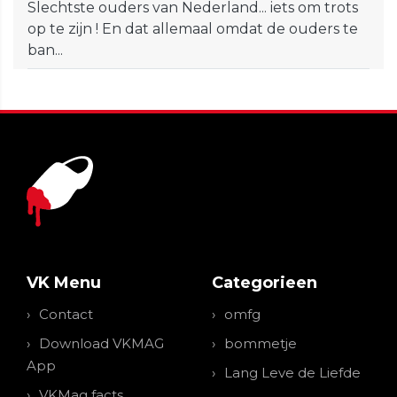
Slechtste ouders van Nederland... iets om trots
op te zijn ! En dat allemaal omdat de ouders te
ban...
VK Menu
Categorieen
Contact
omfg
Download VKMAG
bommetje
App
Lang Leve de Liefde
VKMag facts