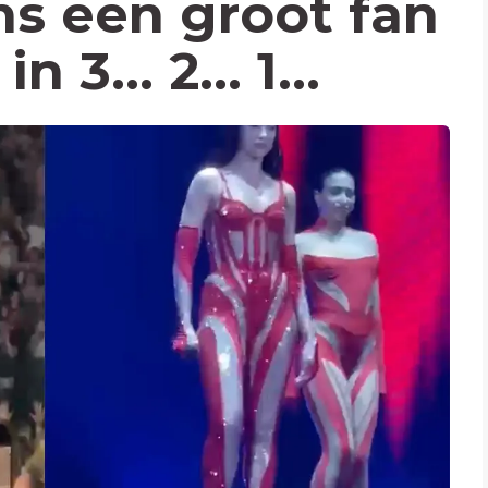
ns een groot fan
 3... 2... 1...