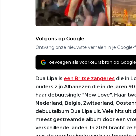
Volg ons op Google
Ontvang onze nieuwste verhalen in je Google-
Toevoegen als voorkeursbron op Google
Dua Lipa is
een Britse zangeres
die in 
ouders zijn Albanezen die in de jaren 9
haar debuutsingle "New Love". Haar twee
Nederland, Belgie, Zwitserland, Oostenrij
debuutalbum Dua Lipa uit. Vele hits uit d
meest gestreamde album door een vrouwe
verschillende landen. In 2019 bracht ze 
was de eerste single van haar tweede a