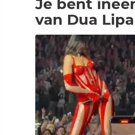
Je bent inee
van Dua Lipa in