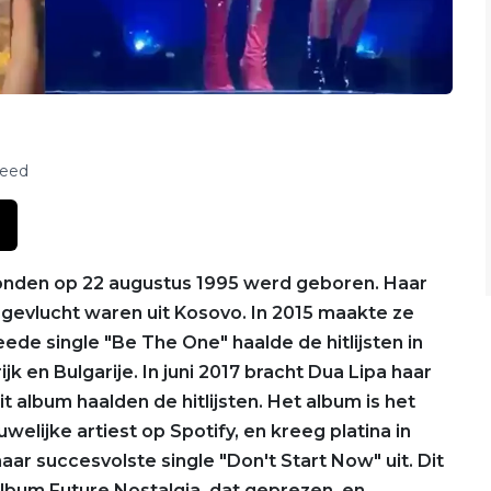
feed
Londen op 22 augustus 1995 werd geboren. Haar
0 gevlucht waren uit Kosovo. In 2015 maakte ze
de single "Be The One" haalde de hitlijsten in
k en Bulgarije. In juni 2017 bracht Dua Lipa haar
it album haalden de hitlijsten. Het album is het
lijke artiest op Spotify, en kreeg platina in
haar succesvolste single "Don't Start Now" uit. Dit
lbum Future Nostalgia, dat geprezen, en