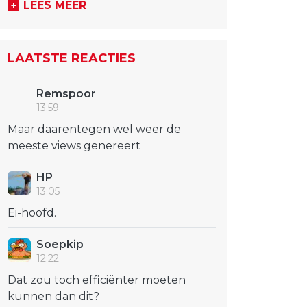
LEES MEER
LAATSTE REACTIES
Remspoor
13:59
Maar daarentegen wel weer de
meeste views genereert
HP
13:05
Ei-hoofd.
Soepkip
12:22
Dat zou toch efficiënter moeten
kunnen dan dit?