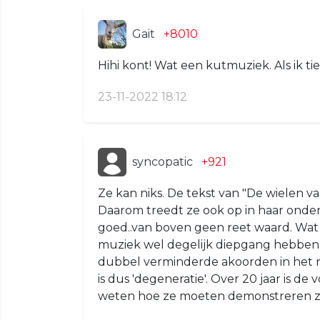
Gait
+8010
Hihi kont! Wat een kutmuziek. Als ik ti
23-11-2022 18:12
syncopatic
+921
Ze kan niks. De tekst van "De wielen v
Daarom treedt ze ook op in haar onder
goed..van boven geen reet waard. Wat 
muziek wel degelijk diepgang hebben,
dubbel verminderde akoorden in het r
is dus 'degeneratie'. Over 20 jaar is d
weten hoe ze moeten demonstreren z