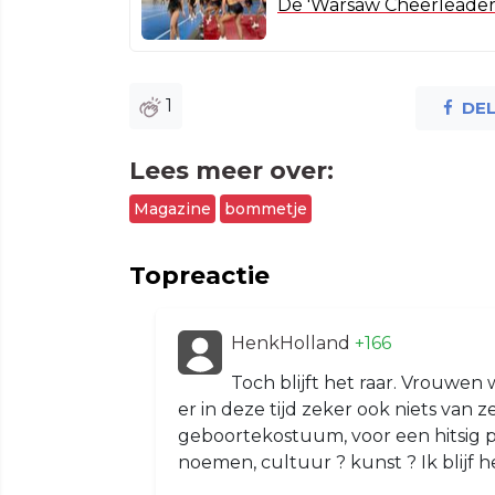
De 'Warsaw Cheerleader
1
DE
Lees meer over:
Magazine
bommetje
Topreactie
HenkHolland
+166
Toch blijft het raar. Vrouwen 
er in deze tijd zeker ook niets van ze
geboortekostuum, voor een hitsig p
noemen, cultuur ? kunst ? Ik blij