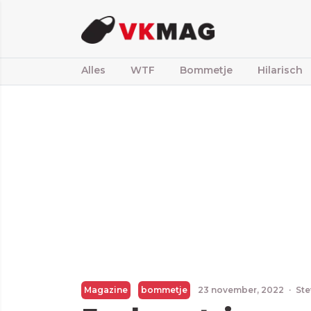
Alles
WTF
Bommetje
Hilarisch
Magazine
bommetje
23 november, 2022
·
Ste