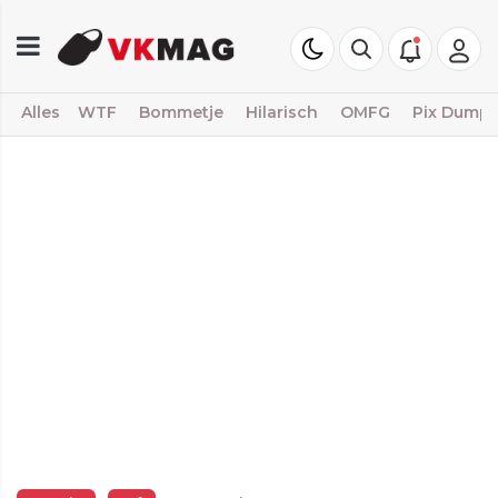
Alles
WTF
Bommetje
Hilarisch
OMFG
Pix Dump