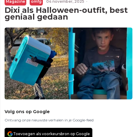
Magazine
omfg
04 november, 2025
·
Dixi als Halloween-outfit, best
geniaal gedaan
Volg ons op Google
Ontvang onze nieuwste verhalen in je Google-feed
Toevoegen als voorkeursbron op Google