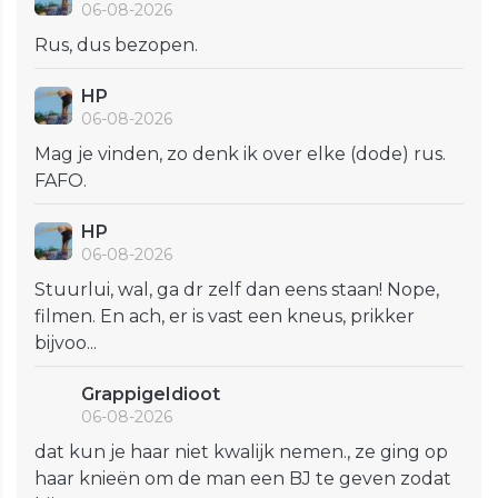
06-08-2026
Rus, dus bezopen.
HP
06-08-2026
Mag je vinden, zo denk ik over elke (dode) rus.
FAFO.
HP
06-08-2026
Stuurlui, wal, ga dr zelf dan eens staan! Nope,
filmen. En ach, er is vast een kneus, prikker
bijvoo...
GrappigeIdioot
06-08-2026
dat kun je haar niet kwalijk nemen., ze ging op
haar knieën om de man een BJ te geven zodat