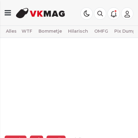
Alles
WTF
Bommetje
Hilarisch
OMFG
Pix Dump