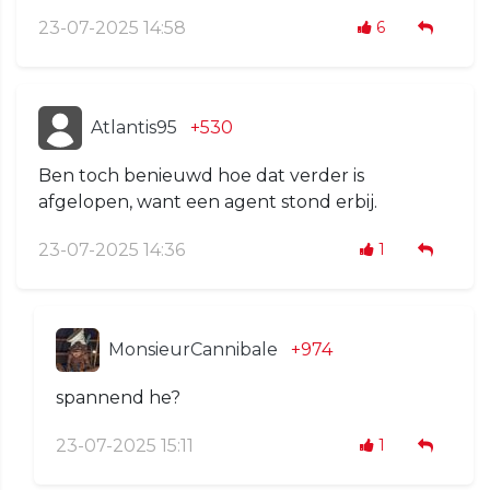
23-07-2025 14:58
6
Atlantis95
+530
Ben toch benieuwd hoe dat verder is
afgelopen, want een agent stond erbij.
23-07-2025 14:36
1
MonsieurCannibale
+974
spannend he?
23-07-2025 15:11
1