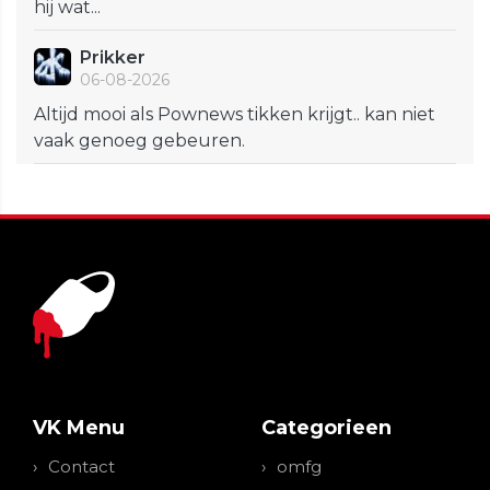
hij wat...
Prikker
06-08-2026
Altijd mooi als Pownews tikken krijgt.. kan niet
vaak genoeg gebeuren.
VK Menu
Categorieen
Contact
omfg