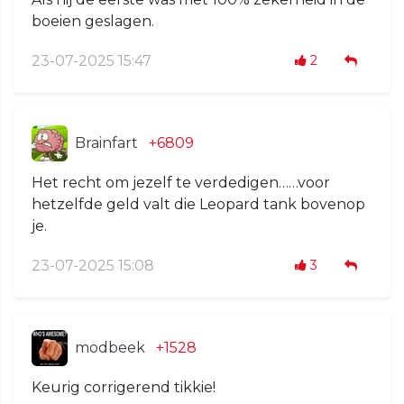
boeien geslagen.
23-07-2025 15:47
2
Brainfart
+6809
Het recht om jezelf te verdedigen……voor
hetzelfde geld valt die Leopard tank bovenop
je.
23-07-2025 15:08
3
modbeek
+1528
Keurig corrigerend tikkie!