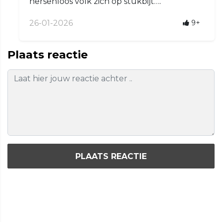
hersenloos volk zich op stukbijt….
26-01-2026
9+
Plaats reactie
PLAATS REACTIE