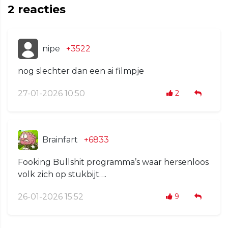
2
reacties
nipe
+3522
nog slechter dan een ai filmpje
27-01-2026 10:50
2
Brainfart
+6833
Fooking Bullshit programma’s waar hersenloos
volk zich op stukbijt….
26-01-2026 15:52
9