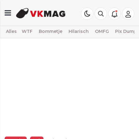
Alles
WTF
Bommetje
Hilarisch
OMFG
Pix Dump