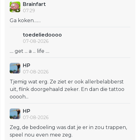
Brainfart
07:29
Ga koken……
toedeliedoooo
07-08-2026
.... get ... a ... life ....
HP
07-08-2026
Tjemig wat erg. Ze ziet er ook allerbelabberst
uit, flink doorgehaald zeker. En dan die tattoo
ooooh...
HP
07-08-2026
Zeg, de bedoeling was dat je er in zou trappen,
speel nou even mee zeg.