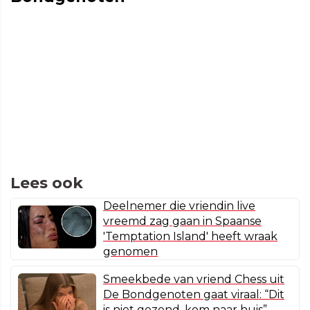
Lees ook
Deelnemer die vriendin live
vreemd zag gaan in Spaanse
'Temptation Island' heeft wraak
genomen
Smeekbede van vriend Chess uit
De Bondgenoten gaat viraal: “Dit
is niet gezond, kom naar huis”