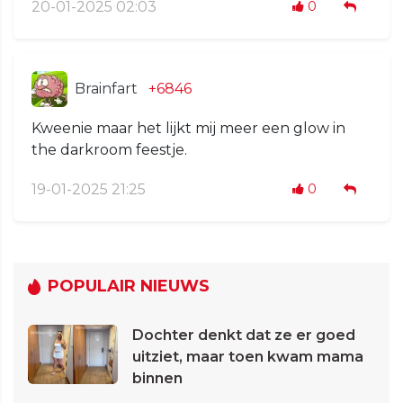
20-01-2025 02:03
0
Brainfart
+6846
Kweenie maar het lijkt mij meer een glow in
the darkroom feestje.
19-01-2025 21:25
0
POPULAIR NIEUWS
Dochter denkt dat ze er goed
uitziet, maar toen kwam mama
binnen