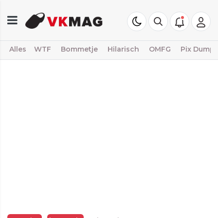
Alles
WTF
Bommetje
Hilarisch
OMFG
Pix Dump