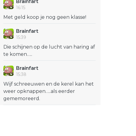
Brainfart
16:15
Met geld koop je nog geen klasse!
Brainfart
15:39
Die schijnen op de lucht van haring af
te komen…..
Brainfart
15:38
Wijf schreeuwen en de kerel kan het
weer opknappen…..als eerder
gememoreerd.