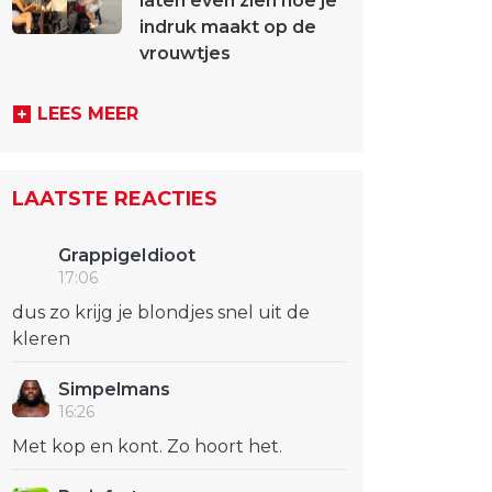
laten even zien hoe je
indruk maakt op de
vrouwtjes
LEES MEER
LAATSTE REACTIES
GrappigeIdioot
17:06
dus zo krijg je blondjes snel uit de
kleren
Simpelmans
16:26
Met kop en kont. Zo hoort het.