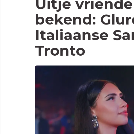
Uitje vriend
bekend: Glur
Italiaanse S
Tronto