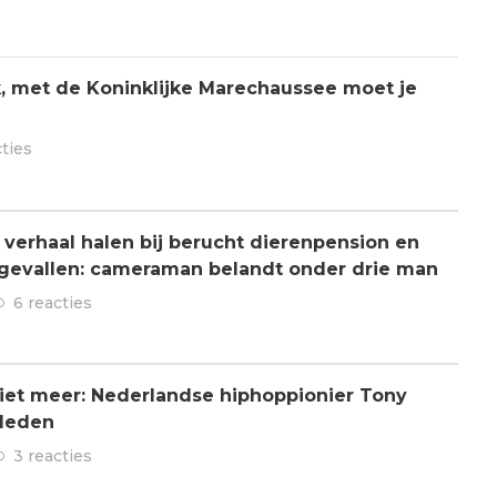
jk, met de Koninklijke Marechaussee moet je
cties
verhaal halen bij berucht dierenpension en
ngevallen: cameraman belandt onder drie man
6 reacties
 niet meer: Nederlandse hiphoppionier Tony
rleden
3 reacties