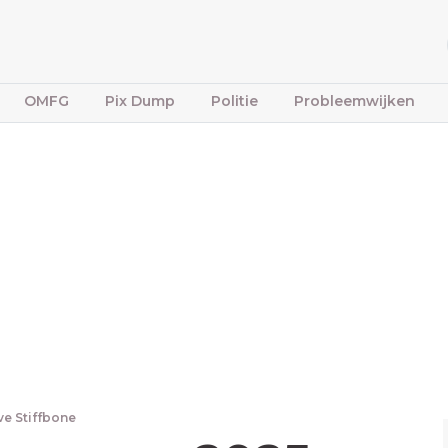
OMFG
Pix Dump
Politie
Probleemwijken
ve Stiffbone