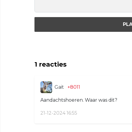
PLA
1
reacties
Gait
+8011
Aandachtshoeren. Waar was dit?
21-12-2024 16:55