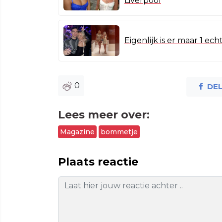
Liverpool
Eigenlijk is er maar 1 e
0
DE
Lees meer over:
Magazine
bommetje
Plaats reactie