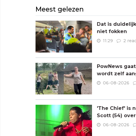
Meest gelezen
Dat is duideli
niet fokken
11:29
2 rea
PowNews gaat 
wordt zelf aa
06-08-2026
'The Chief' is
Scott (54) ove
06-08-2026