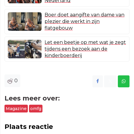
Nederland
Boer doet aangifte van dame van
plezier die werkt in zijn
flatgebouw
Let een beetje op met wat je zegt
tijdens een bezoek aan de
kinderboerderij
0
Lees meer over:
Magazine
omfg
Plaats reactie