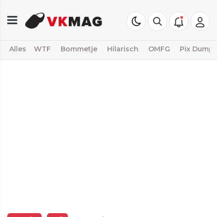
Alles
WTF
Bommetje
Hilarisch
OMFG
Pix Dump