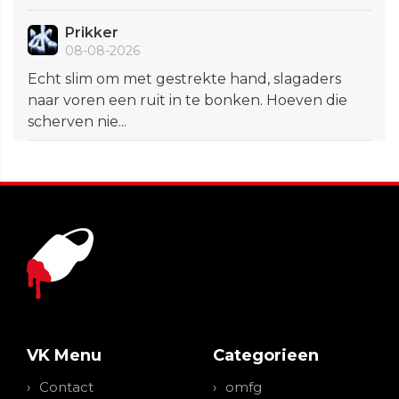
Prikker
08-08-2026
Echt slim om met gestrekte hand, slagaders
naar voren een ruit in te bonken. Hoeven die
scherven nie...
VK Menu
Categorieen
Contact
omfg