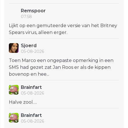
Remspoor
07:58
Lijkt op een gemuteerde versie van het Britney
Spears virus, alleen erger.
Sjoerd
05-08-2026
Toen Marco een ongepaste opmerking in een
SMS had gezet zat Jan Roos er als de kippen
bovenop en hee...
Brainfart
05-08-2026
Halve zool….
Brainfart
05-08-2026