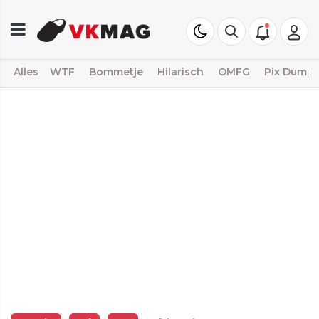
Alles
WTF
Bommetje
Hilarisch
OMFG
Pix Dump