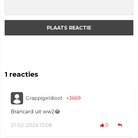
PLAATS REACTIE
1
reacties
GrappigeIdioot
+3669
Brancard uit ww2😂
21-02-2026 13:08
0