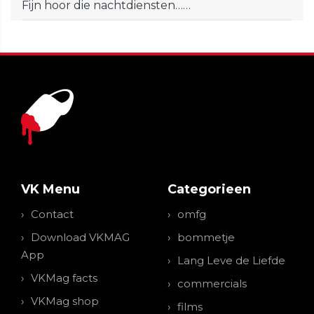
Fijn hoor die nachtdiensten……
VK Menu
Categorieen
Contact
omfg
Download VKMAG
bommetje
App
Lang Leve de Liefde
VKMag facts
commercials
VKMag shop
films