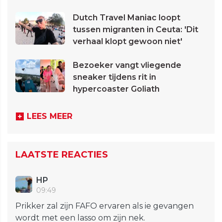
Dutch Travel Maniac loopt
tussen migranten in Ceuta: 'Dit
verhaal klopt gewoon niet'
Bezoeker vangt vliegende
sneaker tijdens rit in
hypercoaster Goliath
LEES MEER
LAATSTE REACTIES
HP
09:49
Prikker zal zijn FAFO ervaren als ie gevangen
wordt met een lasso om zijn nek.