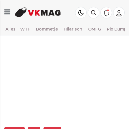
Alles
WTF
Bommetje
Hilarisch
OMFG
Pix Dump