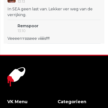
13:13
In SEA geen last van. Lekker ver weg van de
verrijking.
Remspoor
13:10
Veeeerrrssseee viiiiiis!!!!!
VK Menu
Categorieen