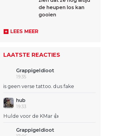
zien dat ze nog altijd
de heupen los kan
gooien
LEES MEER
LAATSTE REACTIES
GrappigeIdioot
19:35
is geen verse tattoo. dus fake
hub
19:33
Hulde voor de KMar 👍
GrappigeIdioot