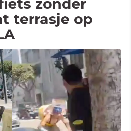
fiets zonder
 terrasje op
LA