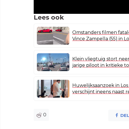
Lees ook
Omstanders filmen fata
Vince Zampella (55) in L
Klein vliegtuig stort nee
jarige piloot in kritieke 
Huwelijksaanzoek in Los 
verschijnt ineens naast 
0
DE