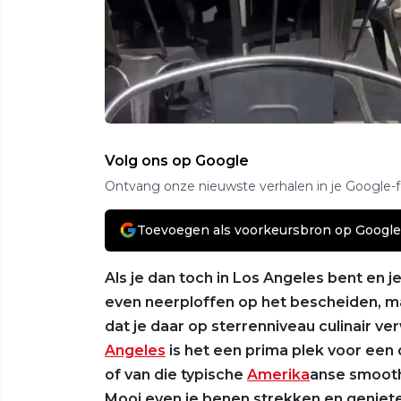
Volg ons op Google
Ontvang onze nieuwste verhalen in je Google-
Toevoegen als voorkeursbron op Google
Als je dan toch in Los Angeles bent en 
even neerploffen op het bescheiden, ma
dat je daar op sterrenniveau culinair 
Angeles
is het een prima plek voor een
of van die typische
Amerika
anse smoothi
Mooi even je benen strekken en geniete