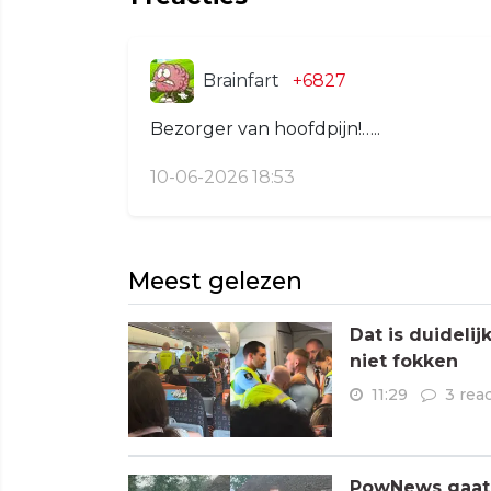
Brainfart
+6827
Bezorger van hoofdpijn!…..
10-06-2026 18:53
Meest gelezen
Dat is duideli
niet fokken
11:29
3 rea
PowNews gaat 