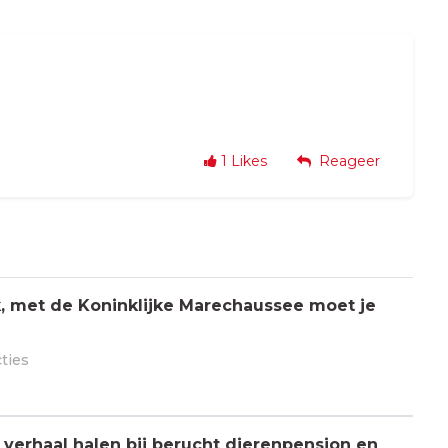
1
Likes
Reageer
jk, met de Koninklijke Marechaussee moet je
cties
verhaal halen bij berucht dierenpension en