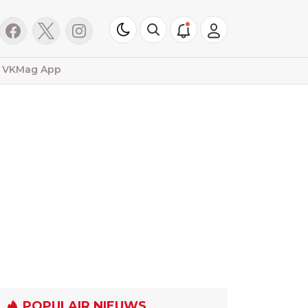
VKMag App
POPULAIR NIEUWS