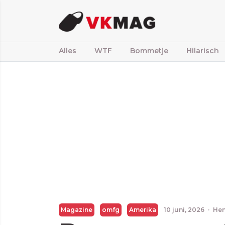
Alles
WTF
Bommetje
Hilarisch
Magazine
omfg
Amerika
10 juni, 2026
·
Hen