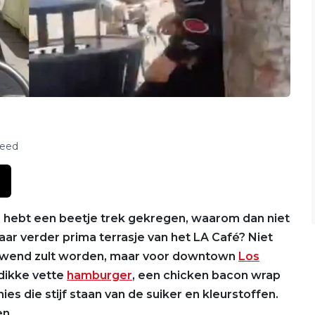
feed
je hebt een beetje trek gekregen, waarom dan niet
ar verder prima terrasje van het LA Café? Niet
verwend zult worden, maar voor downtown
Los
 dikke vette
hamburger
, een chicken bacon wrap
es die stijf staan van de suiker en kleurstoffen.
n...