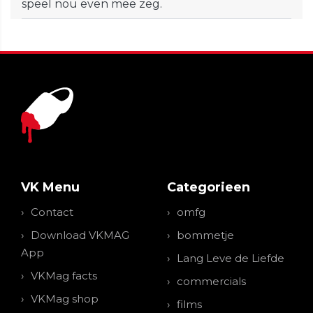
speel nou even mee zeg.
VK Menu
Categorieen
Contact
omfg
Download VKMAG
bommetje
App
Lang Leve de Liefde
VKMag facts
commercials
VKMag shop
films