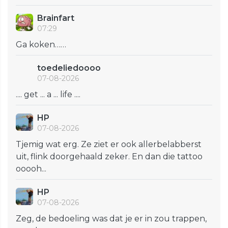
Brainfart
07:29
Ga koken……
toedeliedoooo
07-08-2026
.... get ... a ... life ....
HP
07-08-2026
Tjemig wat erg. Ze ziet er ook allerbelabberst
uit, flink doorgehaald zeker. En dan die tattoo
ooooh...
HP
07-08-2026
Zeg, de bedoeling was dat je er in zou trappen,