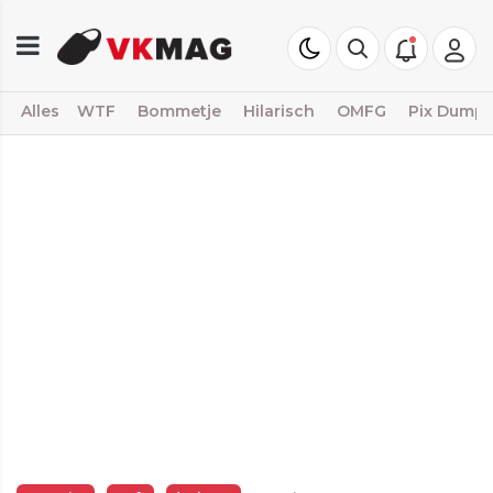
Alles
WTF
Bommetje
Hilarisch
OMFG
Pix Dump