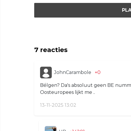
PLA
7
reacties
JohnCarambole
+0
Bélgen? Da's absoluut geen BE numme
Oosteuropees lijkt me ..
13-11-2025 13:02