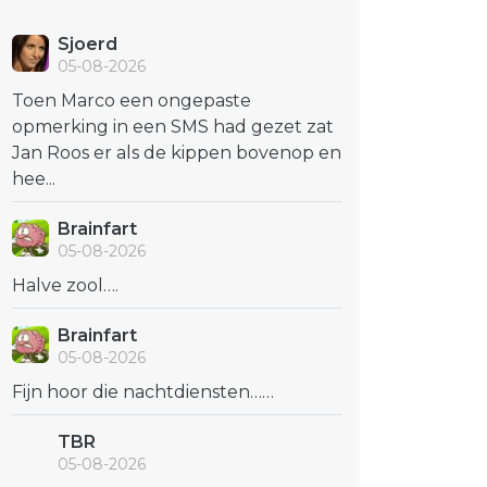
Sjoerd
05-08-2026
Toen Marco een ongepaste
opmerking in een SMS had gezet zat
Jan Roos er als de kippen bovenop en
hee...
Brainfart
05-08-2026
Halve zool….
Brainfart
05-08-2026
Fijn hoor die nachtdiensten……
TBR
05-08-2026