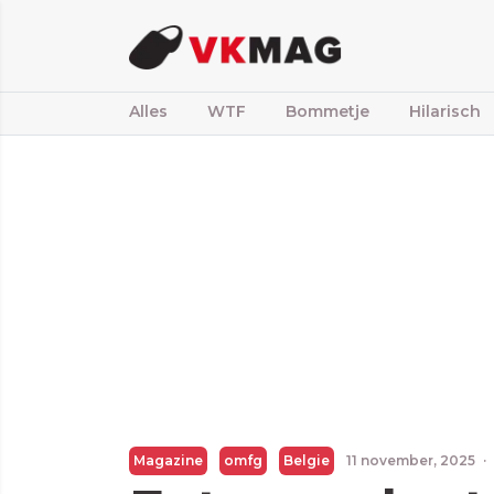
Alles
WTF
Bommetje
Hilarisch
Magazine
omfg
Belgie
11 november, 2025
·