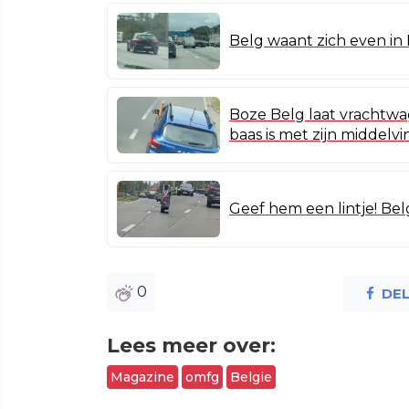
Belg waant zich even in
Boze Belg laat vrachtwa
baas is met zijn middelv
Geef hem een lintje! Be
0
DE
Lees meer over:
Magazine
omfg
Belgie