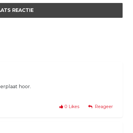
ATS REACTIE
rplaat hoor.
0
Likes
Reageer