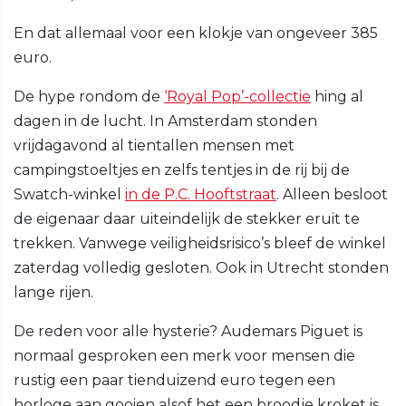
En dat allemaal voor een klokje van ongeveer 385
euro.
De hype rondom de
‘Royal Pop’-collectie
hing al
dagen in de lucht. In Amsterdam stonden
vrijdagavond al tientallen mensen met
campingstoeltjes en zelfs tentjes in de rij bij de
Swatch-winkel
in de P.C. Hooftstraat
. Alleen besloot
de eigenaar daar uiteindelijk de stekker eruit te
trekken. Vanwege veiligheidsrisico’s bleef de winkel
zaterdag volledig gesloten. Ook in Utrecht stonden
lange rijen.
De reden voor alle hysterie? Audemars Piguet is
normaal gesproken een merk voor mensen die
rustig een paar tienduizend euro tegen een
horloge aan gooien alsof het een broodje kroket is.