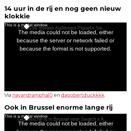
14 uur in de rij en nog geen nieuw
klokkie
Via
nayandramphal0
en
dagobertduckkkk
.
Ook in Brussel enorme lange rij