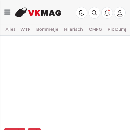
Alles
WTF
Bommetje
Hilarisch
OMFG
Pix Dump