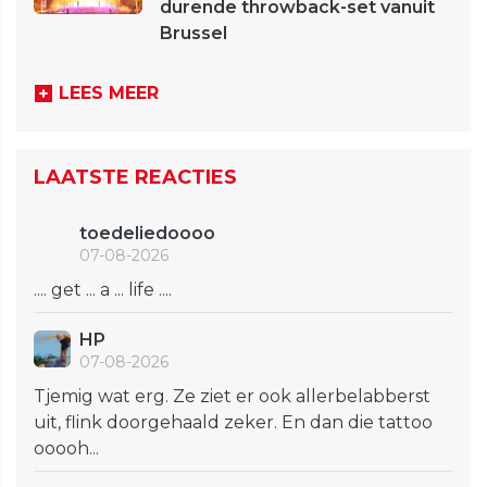
durende throwback-set vanuit
Brussel
LEES MEER
LAATSTE REACTIES
toedeliedoooo
07-08-2026
.... get ... a ... life ....
HP
07-08-2026
Tjemig wat erg. Ze ziet er ook allerbelabberst
uit, flink doorgehaald zeker. En dan die tattoo
ooooh...