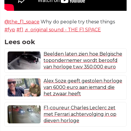
@the_f1_space
Why do people try these things
#fyp
#f1
♬ original sound - THE F1 SPACE
Lees ook
Beelden laten zien hoe Belgische
topondernemer wordt beroofd
van horloge t.w.v 350.000 euro
Alex Soze geeft gestolen horloge
van 6000 euro aan iemand die
het zwaar heeft
F1-coureur Charles Leclerc zet
met Ferrari achtervolging in op
dieven horloge