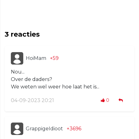
3
reacties
HoiMam
+59
Nou...
Over de daders?
We weten wel weer hoe laat het is...
04-09-2023 20:21
0
GrappigeIdioot
+3696