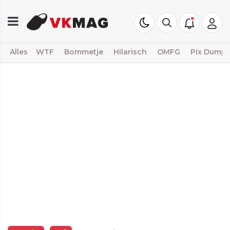
Alles
WTF
Bommetje
Hilarisch
OMFG
Pix Dump