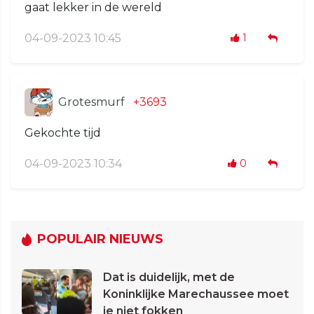
gaat lekker in de wereld
04-09-2023 10:45
1
Grotesmurf
+3693
Gekochte tijd
04-09-2023 10:34
0
POPULAIR NIEUWS
Dat is duidelijk, met de
Koninklijke Marechaussee moet
je niet fokken