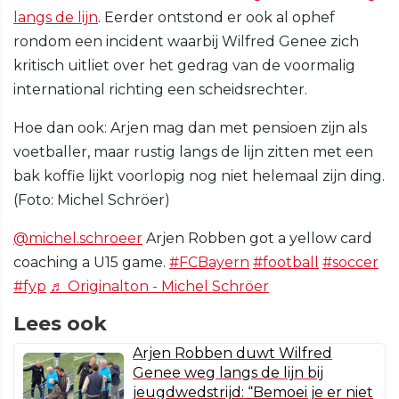
langs de lijn
. Eerder ontstond er ook al ophef
rondom een incident waarbij Wilfred Genee zich
kritisch uitliet over het gedrag van de voormalig
international richting een scheidsrechter.
Hoe dan ook: Arjen mag dan met pensioen zijn als
voetballer, maar rustig langs de lijn zitten met een
bak koffie lijkt voorlopig nog niet helemaal zijn ding.
(Foto: Michel Schröer)
@michel.schroeer
Arjen Robben got a yellow card
coaching a U15 game.
#FCBayern
#football
#soccer
#fyp
♬ Originalton - Michel Schröer
Lees ook
Arjen Robben duwt Wilfred
Genee weg langs de lijn bij
jeugdwedstrijd: “Bemoei je er niet