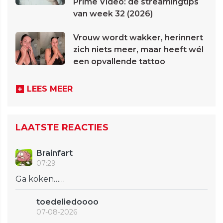
Prime Video: de streamingtips
van week 32 (2026)
Vrouw wordt wakker, herinnert
zich niets meer, maar heeft wél
een opvallende tattoo
LEES MEER
LAATSTE REACTIES
Brainfart
07:29
Ga koken……
toedeliedoooo
07-08-2026