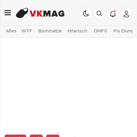
Alles
WTF
Bommetje
Hilarisch
OMFG
Pix Dump